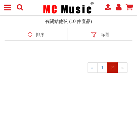
有關結他弦 (10 件產品)
排序
篩選
«
1
2
»