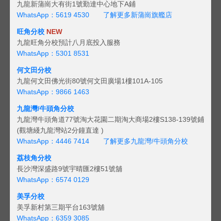
九龍新蒲崗大有街1號勤達中心地下A鋪
WhatsApp：5619 4530
了解更多新蒲崗旗艦店
旺角分校
NEW
九龍旺角分校預計八月底投入服務
WhatsApp：5301 8531
何文田分校
九龍何文田佛光街80號何文田廣場1樓101A-105
WhatsApp：9866 1463
九龍灣/牛頭角分校
九龍灣牛頭角道77號淘大花園二期淘大商場2樓S138-139號鋪
(觀塘綫九龍灣站2分鐘直達 )
WhatsApp：4446 7414
了解更多九龍灣/牛頭角分校
荔枝角分校
長沙灣深盛路9號宇晴匯2樓51號舖
WhatsApp：6574 0129
美孚分校
美孚新村第三期平台163號舖
WhatsApp：6359 3085