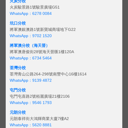
火炭分校
火炭駿景路1號駿景廣場G51
WhatsApp：6278 0084
坑口分校
將軍澳銀澳路1號新寶城商場地下G22
WhatsApp：9702 1520
將軍澳分校（海天晉）
將軍澳唐俊街28號海天晉匯1樓120A
WhatsApp：6734 5464
荃灣分校
荃灣青山公路264-298號南豐中心16樓1614
WhatsApp：9139 4872
屯門分校
屯門屯喜路2號栢麗廣場21樓2106
WhatsApp：9546 1793
元朗分校
元朗泰祥街大鴻輝商業大廈7樓A2
WhatsApp：5620 8881