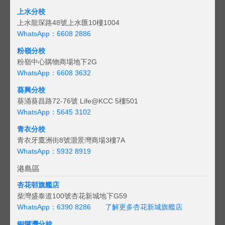
上水分校
上水龍琛路48號上水匯10樓1004
WhatsApp：6608 2886
粉嶺分校
粉嶺中心購物商場地下2G
WhatsApp：6608 3632
葵興分校
葵涌葵昌路72-76號 Life@KCC 5樓501
WhatsApp：5645 3102
青衣分校
青衣牙鷹洲街8號灝景灣商場3樓7A
WhatsApp：5932 8919
港島區
杏花邨旗艦店
柴灣盛泰道100號杏花新城地下G59
WhatsApp：6390 8286
了解更多杏花新城旗艦店
銅鑼灣分校