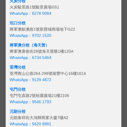
火炭分校
火炭駿景路1號駿景廣場G51
WhatsApp：6278 0084
坑口分校
將軍澳銀澳路1號新寶城商場地下G22
WhatsApp：9702 1520
將軍澳分校（海天晉）
將軍澳唐俊街28號海天晉匯1樓120A
WhatsApp：6734 5464
荃灣分校
荃灣青山公路264-298號南豐中心16樓1614
WhatsApp：9139 4872
屯門分校
屯門屯喜路2號栢麗廣場21樓2106
WhatsApp：9546 1793
元朗分校
元朗泰祥街大鴻輝商業大廈7樓A2
WhatsApp：5620 8881