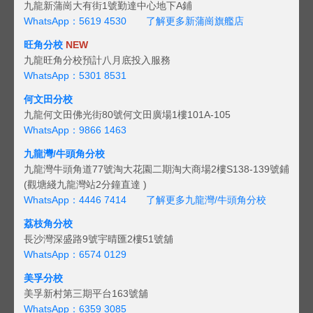
九龍新蒲崗大有街1號勤達中心地下A鋪
WhatsApp：5619 4530
了解更多新蒲崗旗艦店
旺角分校
NEW
九龍旺角分校預計八月底投入服務
WhatsApp：5301 8531
何文田分校
九龍何文田佛光街80號何文田廣場1樓101A-105
WhatsApp：9866 1463
九龍灣/牛頭角分校
九龍灣牛頭角道77號淘大花園二期淘大商場2樓S138-139號鋪
(觀塘綫九龍灣站2分鐘直達 )
WhatsApp：4446 7414
了解更多九龍灣/牛頭角分校
荔枝角分校
長沙灣深盛路9號宇晴匯2樓51號舖
WhatsApp：6574 0129
美孚分校
美孚新村第三期平台163號舖
WhatsApp：6359 3085