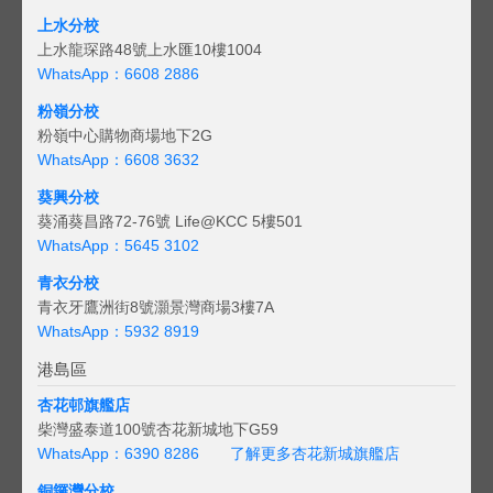
上水分校
上水龍琛路48號上水匯10樓1004
WhatsApp：6608 2886
粉嶺分校
粉嶺中心購物商場地下2G
WhatsApp：6608 3632
葵興分校
葵涌葵昌路72-76號 Life@KCC 5樓501
WhatsApp：5645 3102
青衣分校
青衣牙鷹洲街8號灝景灣商場3樓7A
WhatsApp：5932 8919
港島區
杏花邨旗艦店
柴灣盛泰道100號杏花新城地下G59
WhatsApp：6390 8286
了解更多杏花新城旗艦店
銅鑼灣分校