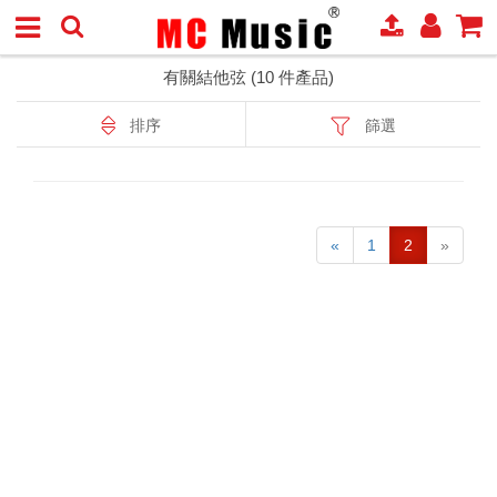
有關結他弦 (10 件產品)
排序
篩選
«
1
2
»