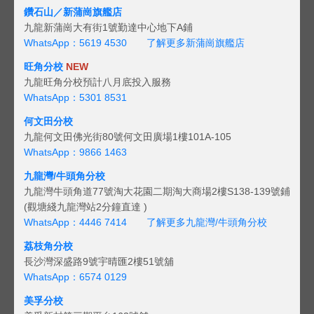
鑽石山／新蒲崗旗艦店
九龍新蒲崗大有街1號勤達中心地下A鋪
WhatsApp：5619 4530
了解更多新蒲崗旗艦店
旺角分校
NEW
九龍旺角分校預計八月底投入服務
WhatsApp：5301 8531
何文田分校
九龍何文田佛光街80號何文田廣場1樓101A-105
WhatsApp：9866 1463
九龍灣/牛頭角分校
九龍灣牛頭角道77號淘大花園二期淘大商場2樓S138-139號鋪
(觀塘綫九龍灣站2分鐘直達 )
WhatsApp：4446 7414
了解更多九龍灣/牛頭角分校
荔枝角分校
長沙灣深盛路9號宇晴匯2樓51號舖
WhatsApp：6574 0129
美孚分校