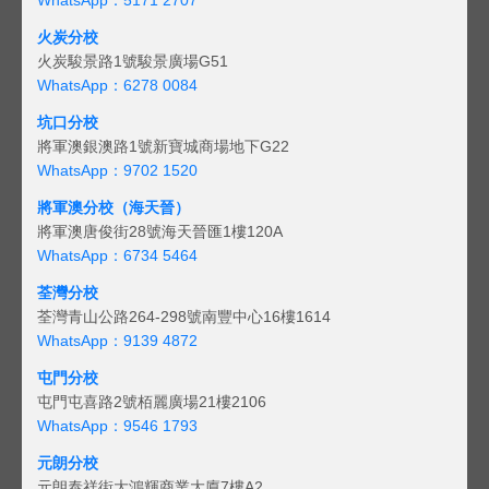
火炭分校
火炭駿景路1號駿景廣場G51
WhatsApp：6278 0084
坑口分校
將軍澳銀澳路1號新寶城商場地下G22
WhatsApp：9702 1520
將軍澳分校（海天晉）
將軍澳唐俊街28號海天晉匯1樓120A
WhatsApp：6734 5464
荃灣分校
荃灣青山公路264-298號南豐中心16樓1614
WhatsApp：9139 4872
屯門分校
屯門屯喜路2號栢麗廣場21樓2106
WhatsApp：9546 1793
元朗分校
元朗泰祥街大鴻輝商業大廈7樓A2