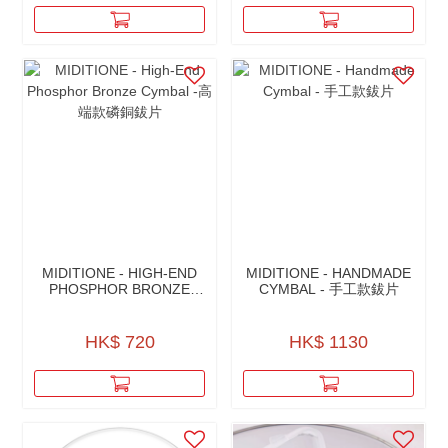
MIDITIONE - HIGH-END
MIDITIONE - HANDMADE
PHOSPHOR BRONZE
CYMBAL - 手工款鈸片
CYMBAL -高端款磷銅鈸片
HK$ 720
HK$ 1130