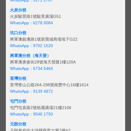
火炭分校
火炭駿景路1號駿景廣場G51
WhatsApp：6278 0084
坑口分校
將軍澳銀澳路1號新寶城商場地下G22
WhatsApp：9702 1520
將軍澳分校（海天晉）
將軍澳唐俊街28號海天晉匯1樓120A
WhatsApp：6734 5464
荃灣分校
荃灣青山公路264-298號南豐中心16樓1614
WhatsApp：9139 4872
屯門分校
屯門屯喜路2號栢麗廣場21樓2106
WhatsApp：9546 1793
元朗分校
元朗泰祥街大鴻輝商業大廈7樓A2