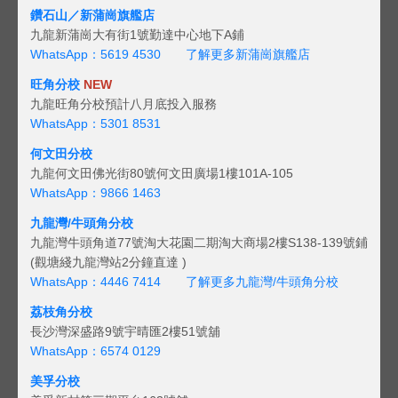
鑽石山／新蒲崗旗艦店
九龍新蒲崗大有街1號勤達中心地下A鋪
WhatsApp：5619 4530
了解更多新蒲崗旗艦店
旺角分校
NEW
九龍旺角分校預計八月底投入服務
WhatsApp：5301 8531
何文田分校
九龍何文田佛光街80號何文田廣場1樓101A-105
WhatsApp：9866 1463
九龍灣/牛頭角分校
九龍灣牛頭角道77號淘大花園二期淘大商場2樓S138-139號鋪
(觀塘綫九龍灣站2分鐘直達 )
WhatsApp：4446 7414
了解更多九龍灣/牛頭角分校
荔枝角分校
長沙灣深盛路9號宇晴匯2樓51號舖
WhatsApp：6574 0129
美孚分校