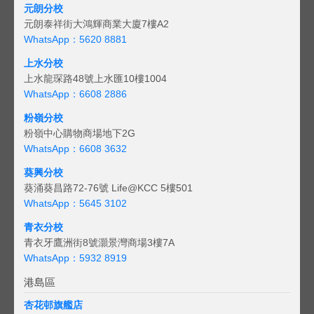
元朗分校
元朗泰祥街大鴻輝商業大廈7樓A2
WhatsApp：5620 8881
上水分校
上水龍琛路48號上水匯10樓1004
WhatsApp：6608 2886
粉嶺分校
粉嶺中心購物商場地下2G
WhatsApp：6608 3632
葵興分校
葵涌葵昌路72-76號 Life@KCC 5樓501
WhatsApp：5645 3102
青衣分校
青衣牙鷹洲街8號灝景灣商場3樓7A
WhatsApp：5932 8919
港島區
杏花邨旗艦店