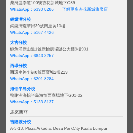
柴灣盛泰道100號杏花新城地下G59
WhatsApp：6390 8286
了解更多杏花新城旗艦店
銅鑼灣分校
銅鑼灣耀華街39號南慶坊10樓
WhatsApp：5167 4426
太古分校
鰂魚涌康山道1號康怡廣場辦公大樓9樓901
WhatsApp：6843 3257
西環分校
西環卑路乍街8號西寶城2樓219
WhatsApp：6201 8284
海怡半島分校
鴨脷洲海怡半島海怡西商場地下G01-02
WhatsApp：5133 8137
馬來西亞
吉隆坡分校
A-3-13, Plaza Arkadia, Desa ParkCity Kuala Lumpur