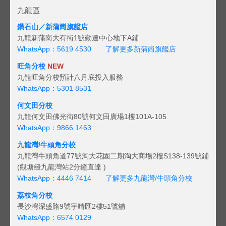
九龍區
鑽石山／新蒲崗旗艦店
九龍新蒲崗大有街1號勤達中心地下A鋪
WhatsApp：5619 4530
了解更多新蒲崗旗艦店
旺角分校
NEW
九龍旺角分校預計八月底投入服務
WhatsApp：5301 8531
何文田分校
九龍何文田佛光街80號何文田廣場1樓101A-105
WhatsApp：9866 1463
九龍灣/牛頭角分校
九龍灣牛頭角道77號淘大花園二期淘大商場2樓S138-139號鋪
(觀塘綫九龍灣站2分鐘直達 )
WhatsApp：4446 7414
了解更多九龍灣/牛頭角分校
荔枝角分校
長沙灣深盛路9號宇晴匯2樓51號舖
WhatsApp：6574 0129