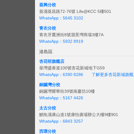
葵興分校
葵涌葵昌路72-76號 Life@KCC 5樓501
WhatsApp：5645 3102
青衣分校
青衣牙鷹洲街8號灝景灣商場3樓7A
WhatsApp：5932 8919
港島區
杏花邨旗艦店
柴灣盛泰道100號杏花新城地下G59
WhatsApp：6390 8286
了解更多杏花新城旗艦
銅鑼灣分校
銅鑼灣耀華街39號南慶坊10樓
WhatsApp：5167 4426
太古分校
鰂魚涌康山道1號康怡廣場辦公大樓9樓901
WhatsApp：6843 3257
西環分校