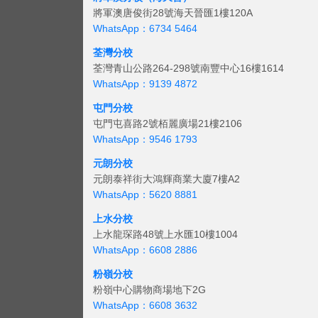
將軍澳唐俊街28號海天晉匯1樓120A
WhatsApp：6734 5464
荃灣分校
荃灣青山公路264-298號南豐中心16樓1614
WhatsApp：9139 4872
屯門分校
屯門屯喜路2號栢麗廣場21樓2106
WhatsApp：9546 1793
元朗分校
元朗泰祥街大鴻輝商業大廈7樓A2
WhatsApp：5620 8881
上水分校
上水龍琛路48號上水匯10樓1004
WhatsApp：6608 2886
粉嶺分校
粉嶺中心購物商場地下2G
WhatsApp：6608 3632