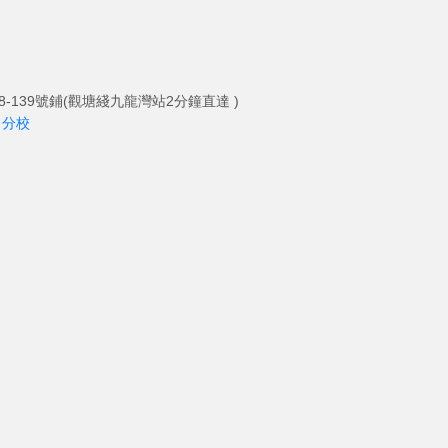
-139號鋪(觀塘綫九龍灣站2分鐘直達 )
角分校