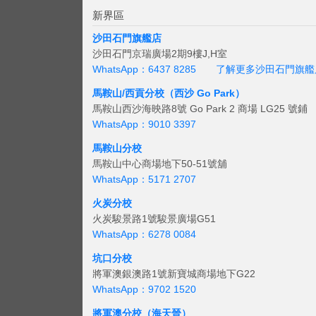
新界區
沙田石門旗艦店
沙田石門京瑞廣場2期9樓J,H室
WhatsApp：6437 8285
了解更多沙田石門旗艦
馬鞍山/西貢
分校（西沙 Go Park）
馬鞍山西沙海映路8號 Go Park 2 商場 LG25 號鋪
WhatsApp：9010 3397
馬鞍山分校
馬鞍山中心商場地下50-51號舖
WhatsApp：5171 2707
火炭分校
火炭駿景路1號駿景廣場G51
WhatsApp：6278 0084
坑口分校
將軍澳銀澳路1號新寶城商場地下G22
WhatsApp：9702 1520
將軍澳分校（海天晉）