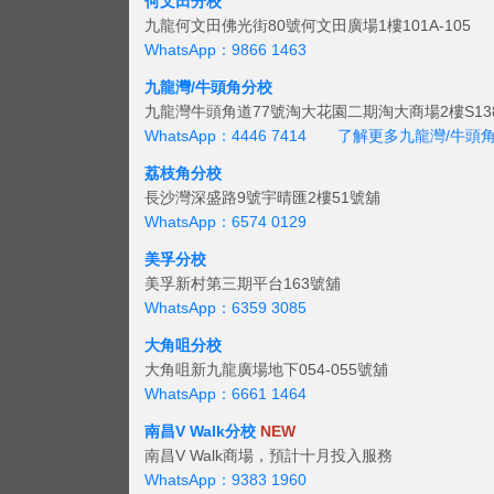
何文田分校
九龍何文田佛光街80號何文田廣場1樓101A-105
WhatsApp：9866 1463
九龍灣/牛頭角分校
九龍灣牛頭角道77號淘大花園二期淘大商場2樓S138
WhatsApp：4446 7414
了解更多九龍灣/牛頭
荔枝角分校
長沙灣深盛路9號宇晴匯2樓51號舖
WhatsApp：6574 0129
美孚分校
美孚新村第三期平台163號舖
WhatsApp：6359 3085
大角咀分校
大角咀新九龍廣場地下054-055號舖
WhatsApp：6661 1464
南昌V Walk分校
NEW
南昌V Walk商場，預計十月投入服務
WhatsApp：9383 1960