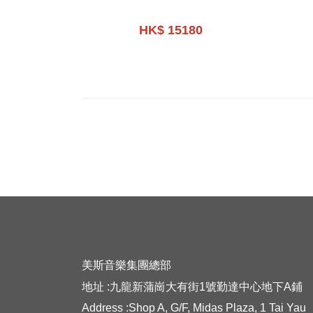
HK$ 15180
美斯音樂集團總部
地址 :九龍新蒲崗大有街1號勤達中心地下A鋪
Address :Shop A, G/F, Midas Plaza, 1 Tai Yau