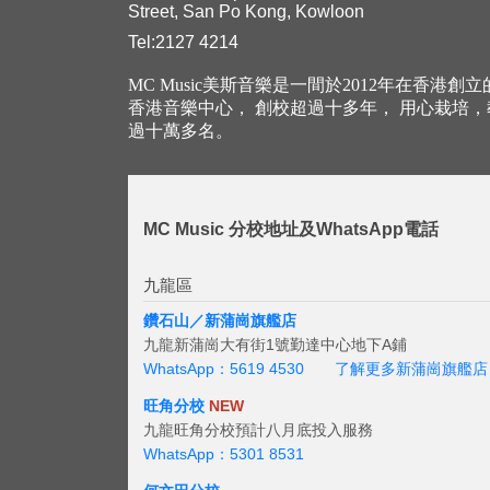
Street, San Po Kong, Kowloon
Tel:2127 4214
MC Music美斯音樂是一間於2012年在香港創
香港音樂中心， 創校超過十多年， 用心栽培
過十萬多名。
MC Music 分校地址及WhatsApp電話
九龍區
鑽石山／新蒲崗旗艦店
九龍新蒲崗大有街1號勤達中心地下A鋪
WhatsApp：5619 4530
了解更多新蒲崗旗艦店
旺角分校
NEW
九龍旺角分校預計八月底投入服務
WhatsApp：5301 8531