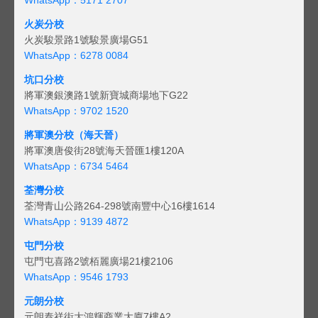
火炭分校
火炭駿景路1號駿景廣場G51
WhatsApp：6278 0084
坑口分校
將軍澳銀澳路1號新寶城商場地下G22
WhatsApp：9702 1520
將軍澳分校（海天晉）
將軍澳唐俊街28號海天晉匯1樓120A
WhatsApp：6734 5464
荃灣分校
荃灣青山公路264-298號南豐中心16樓1614
WhatsApp：9139 4872
屯門分校
屯門屯喜路2號栢麗廣場21樓2106
WhatsApp：9546 1793
元朗分校
元朗泰祥街大鴻輝商業大廈7樓A2