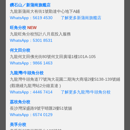
鑽石山／新蒲崗旗艦店
九龍新蒲崗大有街1號勤達中心地下A鋪
WhatsApp：5619 4530
了解更多新蒲崗旗艦店
旺角分校
NEW
九龍旺角分校預計八月底投入服務
WhatsApp：5301 8531
何文田分校
九龍何文田佛光街80號何文田廣場1樓101A-105
WhatsApp：9866 1463
九龍灣/牛頭角分校
九龍灣牛頭角道77號淘大花園二期淘大商場2樓S138-139號鋪
(觀塘綫九龍灣站2分鐘直達 )
WhatsApp：4446 7414
了解更多九龍灣/牛頭角分校
荔枝角分校
長沙灣深盛路9號宇晴匯2樓51號舖
WhatsApp：6574 0129
美孚分校