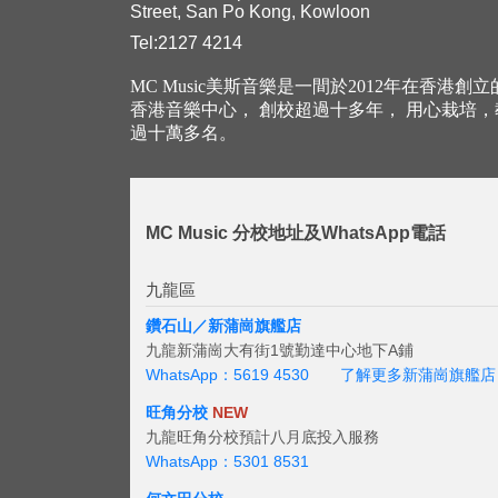
Street, San Po Kong, Kowloon
Tel:2127 4214
MC Music美斯音樂是一間於2012年在香港創
香港音樂中心， 創校超過十多年， 用心栽培
過十萬多名。
MC Music 分校地址及WhatsApp電話
九龍區
鑽石山／新蒲崗旗艦店
九龍新蒲崗大有街1號勤達中心地下A鋪
WhatsApp：5619 4530
了解更多新蒲崗旗艦店
旺角分校
NEW
九龍旺角分校預計八月底投入服務
WhatsApp：5301 8531