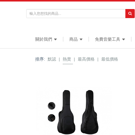
關於我們
商品
免費音樂工具
排序:
默認
|
熱賣
|
最高價格
|
最低價格