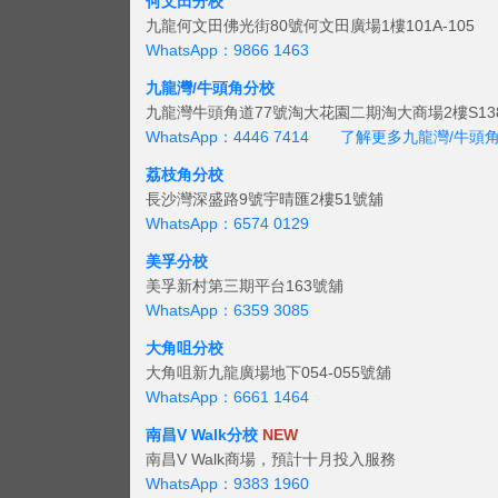
何文田分校
九龍何文田佛光街80號何文田廣場1樓101A-105
WhatsApp：9866 1463
九龍灣/牛頭角分校
九龍灣牛頭角道77號淘大花園二期淘大商場2樓S138
WhatsApp：4446 7414
了解更多九龍灣/牛頭
荔枝角分校
長沙灣深盛路9號宇晴匯2樓51號舖
WhatsApp：6574 0129
美孚分校
美孚新村第三期平台163號舖
WhatsApp：6359 3085
大角咀分校
大角咀新九龍廣場地下054-055號舖
WhatsApp：6661 1464
南昌V Walk分校
NEW
南昌V Walk商場，預計十月投入服務
WhatsApp：9383 1960