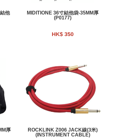
電結他
MIDITIONE 36寸結他袋-35MM厚
(P0177)
HK$ 350
ROCKLINK Z006 JACK線(3米)
(INSTRUMENT CABLE)