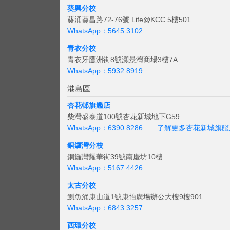
葵興分校
葵涌葵昌路72-76號 Life@KCC 5樓501
WhatsApp：5645 3102
青衣分校
青衣牙鷹洲街8號灝景灣商場3樓7A
WhatsApp：5932 8919
港島區
杏花邨旗艦店
柴灣盛泰道100號杏花新城地下G59
WhatsApp：6390 8286
了解更多杏花新城旗艦
銅鑼灣分校
銅鑼灣耀華街39號南慶坊10樓
WhatsApp：5167 4426
太古分校
鰂魚涌康山道1號康怡廣場辦公大樓9樓901
WhatsApp：6843 3257
西環分校