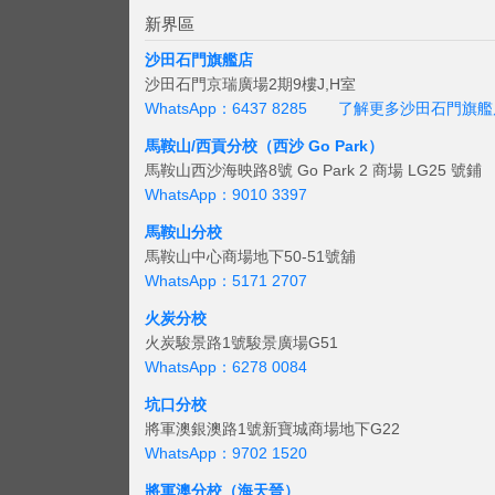
新界區
沙田石門旗艦店
沙田石門京瑞廣場2期9樓J,H室
WhatsApp：6437 8285
了解更多沙田石門旗艦
馬鞍山/西貢
分校（西沙 Go Park）
馬鞍山西沙海映路8號 Go Park 2 商場 LG25 號鋪
WhatsApp：9010 3397
馬鞍山分校
馬鞍山中心商場地下50-51號舖
WhatsApp：5171 2707
火炭分校
火炭駿景路1號駿景廣場G51
WhatsApp：6278 0084
坑口分校
將軍澳銀澳路1號新寶城商場地下G22
WhatsApp：9702 1520
將軍澳分校（海天晉）