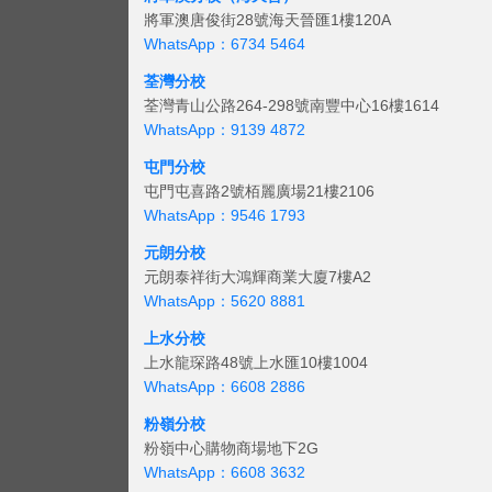
將軍澳唐俊街28號海天晉匯1樓120A
WhatsApp：6734 5464
荃灣分校
荃灣青山公路264-298號南豐中心16樓1614
WhatsApp：9139 4872
屯門分校
屯門屯喜路2號栢麗廣場21樓2106
WhatsApp：9546 1793
元朗分校
元朗泰祥街大鴻輝商業大廈7樓A2
WhatsApp：5620 8881
上水分校
上水龍琛路48號上水匯10樓1004
WhatsApp：6608 2886
粉嶺分校
粉嶺中心購物商場地下2G
WhatsApp：6608 3632