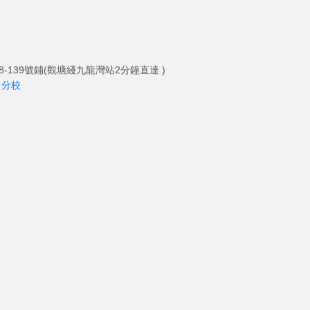
-139號鋪(觀塘綫九龍灣站2分鐘直達 )
角分校