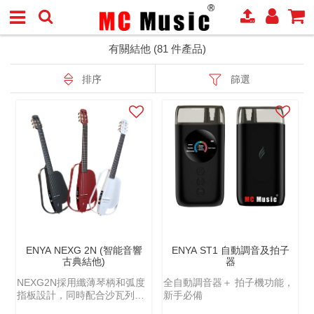
有關結他 (81 件產品)
排序
篩選
ENYA NEXG 2N (智能音響
ENYA ST1 自動調音及拍子
古典結他)
器
NEXG2N採用纖薄琴柄和弧度
全自動調音器＋ 拍子機功能，
指板設計，同時配合沙瓦列斯
新手必備
高張力碳素琴弦，無論是傳統