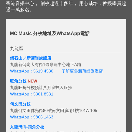
香港音樂中心， 創校超過十多年， 用心栽培，教授學員超
過十萬多名。
MC Music 分校地址及WhatsApp電話
九龍區
鑽石山／新蒲崗旗艦店
九龍新蒲崗大有街1號勤達中心地下A鋪
WhatsApp：5619 4530
了解更多新蒲崗旗艦店
旺角分校
NEW
九龍旺角分校預計八月底投入服務
WhatsApp：5301 8531
何文田分校
九龍何文田佛光街80號何文田廣場1樓101A-105
WhatsApp：9866 1463
九龍灣/牛頭角分校