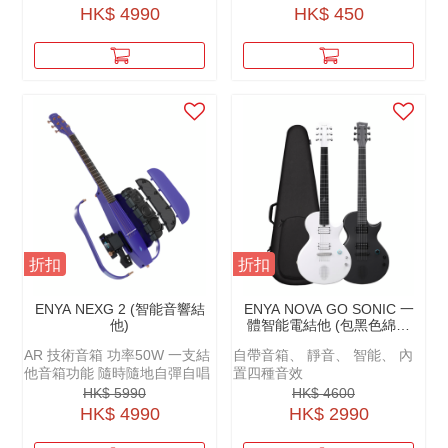
獨唱古典玩家或現代流行彈
HK$ 4990
HK$ 450
唱、前衛指彈玩家，都能非常
好的得到理想中手感。
折扣
折扣
ENYA NEXG 2 (智能音響結
ENYA NOVA GO SONIC 一
他)
體智能電結他 (包黑色綿袋
+原廠配件)
AR 技術音箱 功率50W 一支結
自帶音箱、 靜音、 智能、 內
他音箱功能 隨時隨地自彈自唱
置四種音效
HK$ 5990
HK$ 4600
HK$ 4990
HK$ 2990