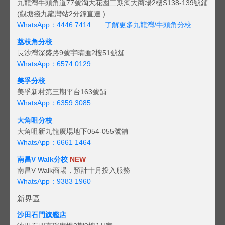
九龍灣牛頭角道77號淘大花園二期淘大商場2樓S138-139號鋪
(觀塘綫九龍灣站2分鐘直達 )
WhatsApp：4446 7414
了解更多九龍灣/牛頭角分校
荔枝角分校
長沙灣深盛路9號宇晴匯2樓51號舖
WhatsApp：6574 0129
美孚分校
美孚新村第三期平台163號舖
WhatsApp：6359 3085
大角咀分校
大角咀新九龍廣場地下054-055號舖
WhatsApp：6661 1464
南昌V Walk分校
NEW
南昌V Walk商場，預計十月投入服務
WhatsApp：9383 1960
新界區
沙田石門旗艦店