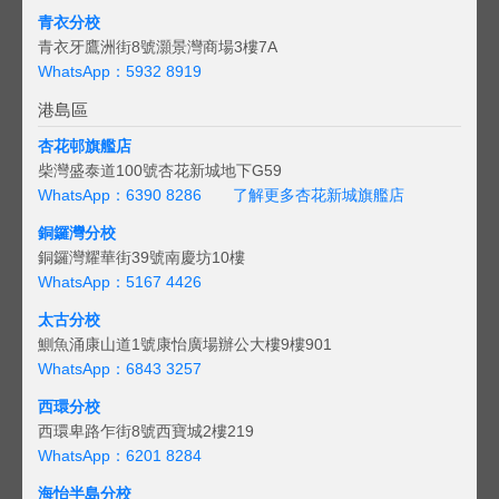
青衣分校
青衣牙鷹洲街8號灝景灣商場3樓7A
WhatsApp：5932 8919
港島區
杏花邨旗艦店
柴灣盛泰道100號杏花新城地下G59
WhatsApp：6390 8286
了解更多杏花新城旗艦店
銅鑼灣分校
銅鑼灣耀華街39號南慶坊10樓
WhatsApp：5167 4426
太古分校
鰂魚涌康山道1號康怡廣場辦公大樓9樓901
WhatsApp：6843 3257
西環分校
西環卑路乍街8號西寶城2樓219
WhatsApp：6201 8284
海怡半島分校