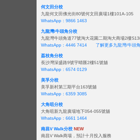
何文田分校
九龍何文田佛光街80號何文田廣場1樓101A-105
WhatsApp：9866 1463
九龍灣/牛頭角分校
九龍灣牛頭角道77號淘大花園二期淘大商場2樓S138
WhatsApp：4446 7414
了解更多九龍灣/牛頭
荔枝角分校
長沙灣深盛路9號宇晴匯2樓51號舖
WhatsApp：6574 0129
美孚分校
美孚新村第三期平台163號舖
WhatsApp：6359 3085
大角咀分校
大角咀新九龍廣場地下054-055號舖
WhatsApp：6661 1464
南昌V Walk分校
NEW
南昌V Walk商場，預計十月投入服務