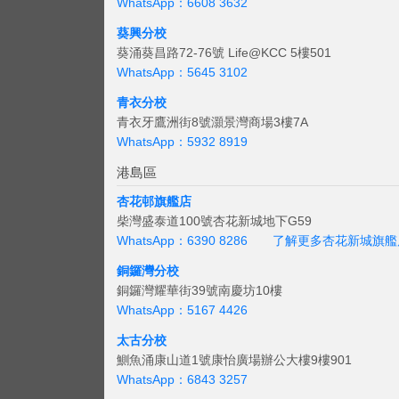
WhatsApp：6608 3632
葵興分校
葵涌葵昌路72-76號 Life@KCC 5樓501
WhatsApp：5645 3102
青衣分校
青衣牙鷹洲街8號灝景灣商場3樓7A
WhatsApp：5932 8919
港島區
杏花邨旗艦店
柴灣盛泰道100號杏花新城地下G59
WhatsApp：6390 8286
了解更多杏花新城旗艦
銅鑼灣分校
銅鑼灣耀華街39號南慶坊10樓
WhatsApp：5167 4426
太古分校
鰂魚涌康山道1號康怡廣場辦公大樓9樓901
WhatsApp：6843 3257