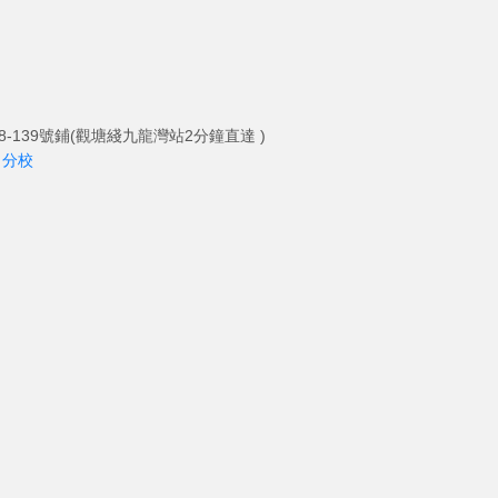
-139號鋪(觀塘綫九龍灣站2分鐘直達 )
角分校