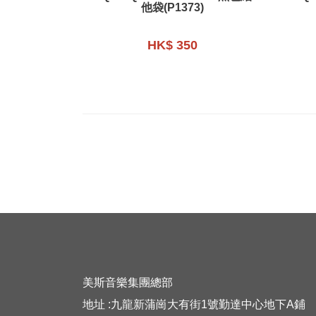
他袋(P1373)
HK$ 350
美斯音樂集團總部
地址 :九龍新蒲崗大有街1號勤達中心地下A鋪