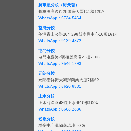
將軍澳分校（海天晉）
將軍澳唐俊街28號海天晉匯1樓120A
WhatsApp：6734 5464
荃灣分校
荃灣青山公路264-298號南豐中心16樓1614
WhatsApp：9139 4872
屯門分校
屯門屯喜路2號栢麗廣場21樓2106
WhatsApp：9546 1793
元朗分校
元朗泰祥街大鴻輝商業大廈7樓A2
WhatsApp：5620 8881
上水分校
上水龍琛路48號上水匯10樓1004
WhatsApp：6608 2886
粉嶺分校
粉嶺中心購物商場地下2G