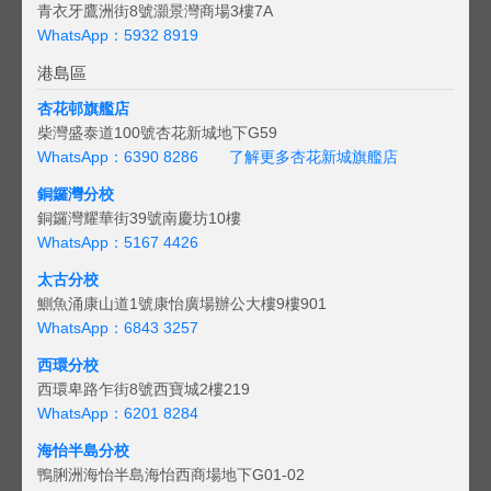
青衣牙鷹洲街8號灝景灣商場3樓7A
WhatsApp：5932 8919
港島區
杏花邨旗艦店
柴灣盛泰道100號杏花新城地下G59
WhatsApp：6390 8286
了解更多杏花新城旗艦店
銅鑼灣分校
銅鑼灣耀華街39號南慶坊10樓
WhatsApp：5167 4426
太古分校
鰂魚涌康山道1號康怡廣場辦公大樓9樓901
WhatsApp：6843 3257
西環分校
西環卑路乍街8號西寶城2樓219
WhatsApp：6201 8284
海怡半島分校
鴨脷洲海怡半島海怡西商場地下G01-02