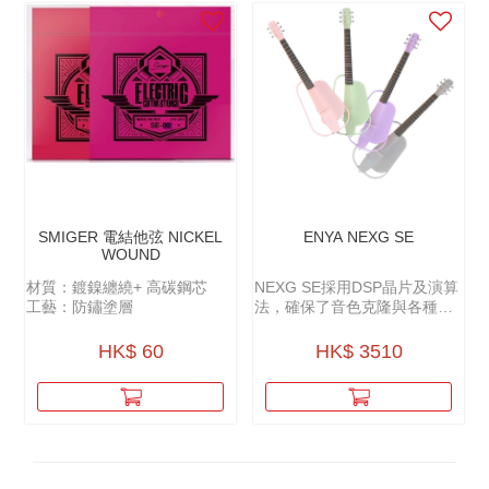
SMIGER 電結他弦 NICKEL
ENYA NEXG SE
WOUND
材質：鍍鎳纏繞+ 高碳鋼芯
NEXG SE採用DSP晶片及演算
工藝：防鏽塗層
法，確保了音色克隆與各種數
位單片的完美呈現，不僅能夠
輕鬆複製各種木吉他音色，還
HK$ 60
HK$ 3510
能實現包括混響、合唱等多種
效果