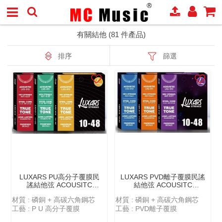
有關結他 (81 件產品)
排序
篩選
LUXARS PU⾼分⼦覆膜民
LUXARS PVD離⼦覆膜民謠
謠結他弦 ACOUSITC
結他弦 ACOUSITC
GUITAR STRINGS - PU
GUITAR STRINGS - PVD
材質 : 磷銅 + 高碳六角鋼芯
材質 : 磷銅 + 高碳六角鋼芯
POLYMER COATING -
LON COATING - LX6
工藝 : P U 高分子覆膜
LX5
工藝 : PVD離子覆膜