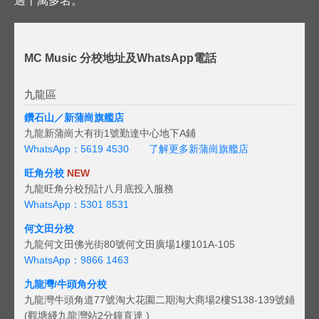
過十萬多名。
MC Music 分校地址及WhatsApp電話
九龍區
鑽石山／新蒲崗旗艦店
九龍新蒲崗大有街1號勤達中心地下A鋪
WhatsApp：5619 4530
了解更多新蒲崗旗艦店
旺角分校
NEW
九龍旺角分校預計八月底投入服務
WhatsApp：5301 8531
何文田分校
九龍何文田佛光街80號何文田廣場1樓101A-105
WhatsApp：9866 1463
九龍灣/牛頭角分校
九龍灣牛頭角道77號淘大花園二期淘大商場2樓S138-139號鋪
(觀塘綫九龍灣站2分鐘直達 )