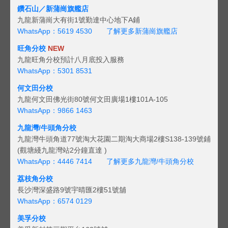
鑽石山／新蒲崗旗艦店
九龍新蒲崗大有街1號勤達中心地下A鋪
WhatsApp：5619 4530
了解更多新蒲崗旗艦店
旺角分校
NEW
九龍旺角分校預計八月底投入服務
WhatsApp：5301 8531
何文田分校
九龍何文田佛光街80號何文田廣場1樓101A-105
WhatsApp：9866 1463
九龍灣/牛頭角分校
九龍灣牛頭角道77號淘大花園二期淘大商場2樓S138-139號鋪
(觀塘綫九龍灣站2分鐘直達 )
WhatsApp：4446 7414
了解更多九龍灣/牛頭角分校
荔枝角分校
長沙灣深盛路9號宇晴匯2樓51號舖
WhatsApp：6574 0129
美孚分校