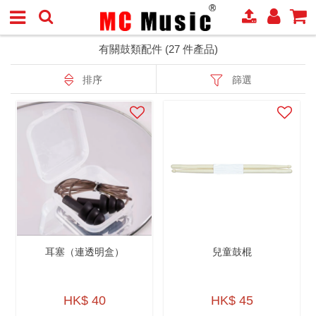
有關鼓類配件 (27 件產品)
排序
篩選
耳塞（連透明盒）
兒童鼓棍
HK$ 40
HK$ 45