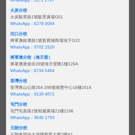
火炭分校
火炭駿景路1號駿景廣場G51
WhatsApp：6278 0084
坑口分校
將軍澳銀澳路1號新寶城商場地下G22
WhatsApp：9702 1520
將軍澳分校（海天晉）
將軍澳唐俊街28號海天晉匯1樓120A
WhatsApp：6734 5464
荃灣分校
荃灣青山公路264-298號南豐中心16樓1614
WhatsApp：9139 4872
屯門分校
屯門屯喜路2號栢麗廣場21樓2106
WhatsApp：9546 1793
元朗分校
元朗泰祥街大鴻輝商業大廈7樓A2