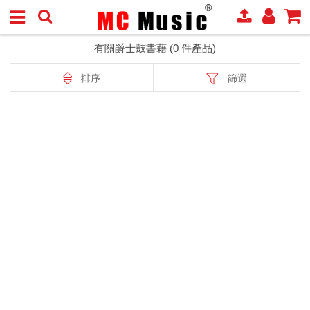
有關爵士鼓書藉 (0 件產品)
排序
篩選