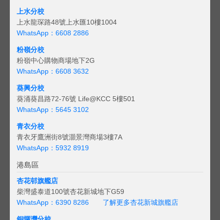
上水分校
上水龍琛路48號上水匯10樓1004
WhatsApp：6608 2886
粉嶺分校
粉嶺中心購物商場地下2G
WhatsApp：6608 3632
葵興分校
葵涌葵昌路72-76號 Life@KCC 5樓501
WhatsApp：5645 3102
青衣分校
青衣牙鷹洲街8號灝景灣商場3樓7A
WhatsApp：5932 8919
港島區
杏花邨旗艦店
柴灣盛泰道100號杏花新城地下G59
WhatsApp：6390 8286
了解更多杏花新城旗艦店
銅鑼灣分校