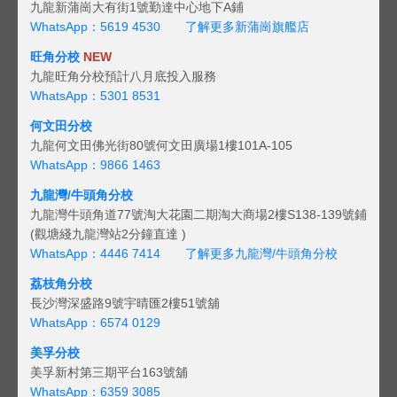
九龍新蒲崗大有街1號勤達中心地下A鋪
WhatsApp：5619 4530
了解更多新蒲崗旗艦店
旺角分校
NEW
九龍旺角分校預計八月底投入服務
WhatsApp：5301 8531
何文田分校
九龍何文田佛光街80號何文田廣場1樓101A-105
WhatsApp：9866 1463
九龍灣/牛頭角分校
九龍灣牛頭角道77號淘大花園二期淘大商場2樓S138-139號鋪
(觀塘綫九龍灣站2分鐘直達 )
WhatsApp：4446 7414
了解更多九龍灣/牛頭角分校
荔枝角分校
長沙灣深盛路9號宇晴匯2樓51號舖
WhatsApp：6574 0129
美孚分校
美孚新村第三期平台163號舖
WhatsApp：6359 3085