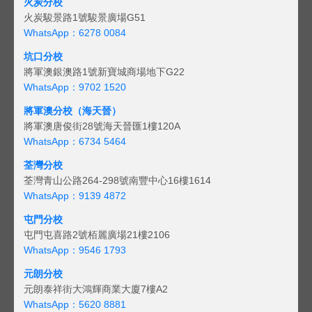
火炭分校
火炭駿景路1號駿景廣場G51
WhatsApp：6278 0084
坑口分校
將軍澳銀澳路1號新寶城商場地下G22
WhatsApp：9702 1520
將軍澳分校（海天晉）
將軍澳唐俊街28號海天晉匯1樓120A
WhatsApp：6734 5464
荃灣分校
荃灣青山公路264-298號南豐中心16樓1614
WhatsApp：9139 4872
屯門分校
屯門屯喜路2號栢麗廣場21樓2106
WhatsApp：9546 1793
元朗分校
元朗泰祥街大鴻輝商業大廈7樓A2
WhatsApp：5620 8881