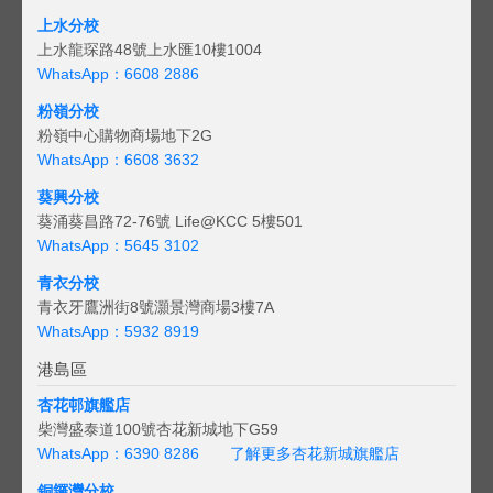
上水分校
上水龍琛路48號上水匯10樓1004
WhatsApp：6608 2886
粉嶺分校
粉嶺中心購物商場地下2G
WhatsApp：6608 3632
葵興分校
葵涌葵昌路72-76號 Life@KCC 5樓501
WhatsApp：5645 3102
青衣分校
青衣牙鷹洲街8號灝景灣商場3樓7A
WhatsApp：5932 8919
港島區
杏花邨旗艦店
柴灣盛泰道100號杏花新城地下G59
WhatsApp：6390 8286
了解更多杏花新城旗艦店
銅鑼灣分校