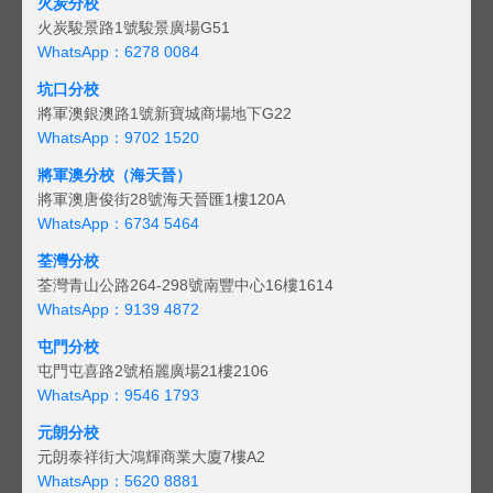
火炭分校
火炭駿景路1號駿景廣場G51
WhatsApp：6278 0084
坑口分校
將軍澳銀澳路1號新寶城商場地下G22
WhatsApp：9702 1520
將軍澳分校（海天晉）
將軍澳唐俊街28號海天晉匯1樓120A
WhatsApp：6734 5464
荃灣分校
荃灣青山公路264-298號南豐中心16樓1614
WhatsApp：9139 4872
屯門分校
屯門屯喜路2號栢麗廣場21樓2106
WhatsApp：9546 1793
元朗分校
元朗泰祥街大鴻輝商業大廈7樓A2
WhatsApp：5620 8881