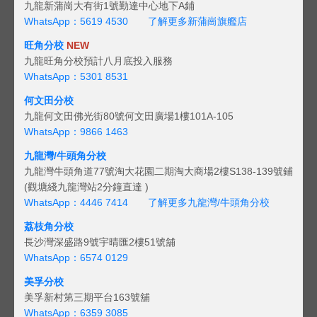
九龍新蒲崗大有街1號勤達中心地下A鋪
WhatsApp：5619 4530
了解更多新蒲崗旗艦店
旺角分校
NEW
九龍旺角分校預計八月底投入服務
WhatsApp：5301 8531
何文田分校
九龍何文田佛光街80號何文田廣場1樓101A-105
WhatsApp：9866 1463
九龍灣/牛頭角分校
九龍灣牛頭角道77號淘大花園二期淘大商場2樓S138-139號鋪
(觀塘綫九龍灣站2分鐘直達 )
WhatsApp：4446 7414
了解更多九龍灣/牛頭角分校
荔枝角分校
長沙灣深盛路9號宇晴匯2樓51號舖
WhatsApp：6574 0129
美孚分校
美孚新村第三期平台163號舖
WhatsApp：6359 3085