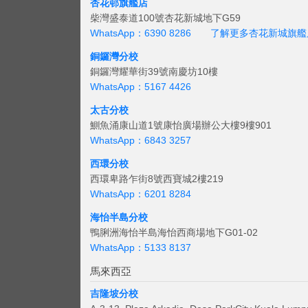
杏花邨旗艦店
柴灣盛泰道100號杏花新城地下G59
WhatsApp：6390 8286
了解更多杏花新城旗艦
銅鑼灣分校
銅鑼灣耀華街39號南慶坊10樓
WhatsApp：5167 4426
太古分校
鰂魚涌康山道1號康怡廣場辦公大樓9樓901
WhatsApp：6843 3257
西環分校
西環卑路乍街8號西寶城2樓219
WhatsApp：6201 8284
海怡半島分校
鴨脷洲海怡半島海怡西商場地下G01-02
WhatsApp：5133 8137
馬來西亞
吉隆坡分校