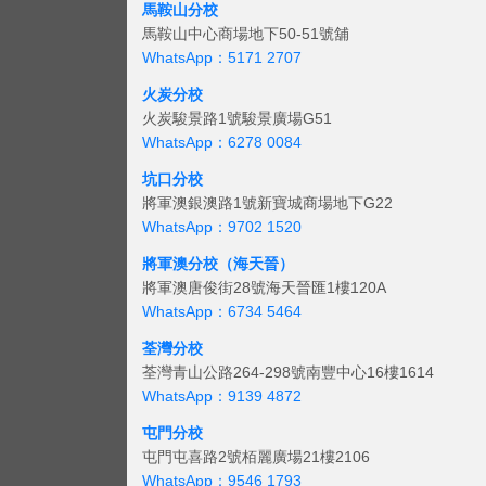
馬鞍山分校
馬鞍山中心商場地下50-51號舖
WhatsApp：5171 2707
火炭分校
火炭駿景路1號駿景廣場G51
WhatsApp：6278 0084
坑口分校
將軍澳銀澳路1號新寶城商場地下G22
WhatsApp：9702 1520
將軍澳分校（海天晉）
將軍澳唐俊街28號海天晉匯1樓120A
WhatsApp：6734 5464
荃灣分校
荃灣青山公路264-298號南豐中心16樓1614
WhatsApp：9139 4872
屯門分校
屯門屯喜路2號栢麗廣場21樓2106
WhatsApp：9546 1793