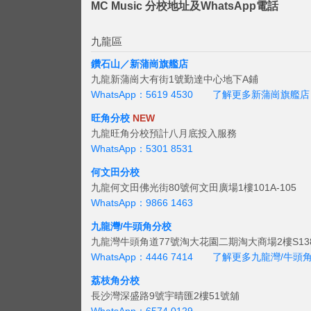
MC Music 分校地址及WhatsApp電話
九龍區
鑽石山／新蒲崗旗艦店
九龍新蒲崗大有街1號勤達中心地下A鋪
WhatsApp：5619 4530
了解更多新蒲崗旗艦店
旺角分校
NEW
九龍旺角分校預計八月底投入服務
WhatsApp：5301 8531
何文田分校
九龍何文田佛光街80號何文田廣場1樓101A-105
WhatsApp：9866 1463
九龍灣/牛頭角分校
九龍灣牛頭角道77號淘大花園二期淘大商場2樓S138
WhatsApp：4446 7414
了解更多九龍灣/牛頭
荔枝角分校
長沙灣深盛路9號宇晴匯2樓51號舖