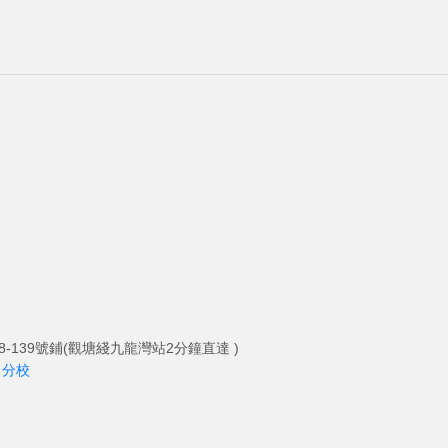
-139號鋪(觀塘綫九龍灣站2分鐘直達 )
角分校