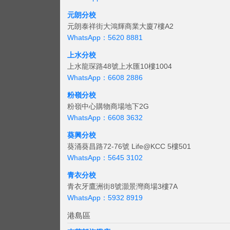
元朗分校
元朗泰祥街大鴻輝商業大廈7樓A2
WhatsApp：5620 8881
上水分校
上水龍琛路48號上水匯10樓1004
WhatsApp：6608 2886
粉嶺分校
粉嶺中心購物商場地下2G
WhatsApp：6608 3632
葵興分校
葵涌葵昌路72-76號 Life@KCC 5樓501
WhatsApp：5645 3102
青衣分校
青衣牙鷹洲街8號灝景灣商場3樓7A
WhatsApp：5932 8919
港島區