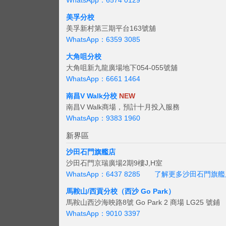
WhatsApp：6574 0129
美孚分校
美孚新村第三期平台163號舖
WhatsApp：6359 3085
大角咀分校
大角咀新九龍廣場地下054-055號舖
WhatsApp：6661 1464
南昌V Walk分校
NEW
南昌V Walk商場，預計十月投入服務
WhatsApp：9383 1960
新界區
沙田石門旗艦店
沙田石門京瑞廣場2期9樓J,H室
WhatsApp：6437 8285
了解更多沙田石門旗艦
馬鞍山/西貢
分校（西沙 Go Park）
馬鞍山西沙海映路8號 Go Park 2 商場 LG25 號鋪
WhatsApp：9010 3397