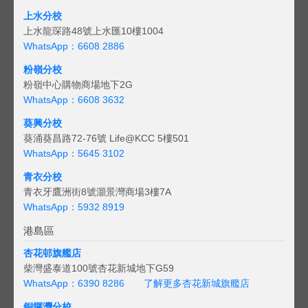
上水分校
上水龍琛路48號上水匯10樓1004
WhatsApp：6608 2886
粉嶺分校
粉嶺中心購物商場地下2G
WhatsApp：6608 3632
葵興分校
葵涌葵昌路72-76號 Life@KCC 5樓501
WhatsApp：5645 3102
青衣分校
青衣牙鷹洲街8號灝景灣商場3樓7A
WhatsApp：5932 8919
港島區
杏花邨旗艦店
柴灣盛泰道100號杏花新城地下G59
WhatsApp：6390 8286
了解更多杏花新城旗艦店
銅鑼灣分校