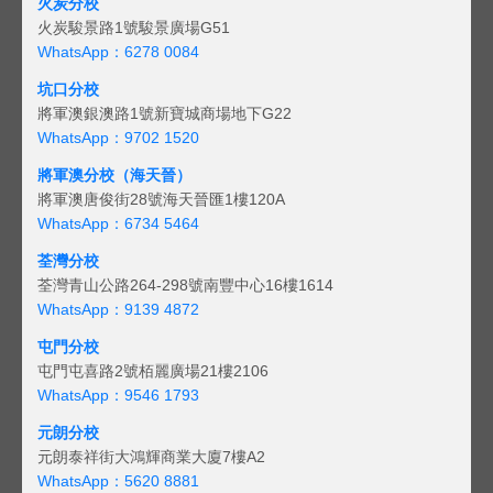
火炭分校
火炭駿景路1號駿景廣場G51
WhatsApp：6278 0084
坑口分校
將軍澳銀澳路1號新寶城商場地下G22
WhatsApp：9702 1520
將軍澳分校（海天晉）
將軍澳唐俊街28號海天晉匯1樓120A
WhatsApp：6734 5464
荃灣分校
荃灣青山公路264-298號南豐中心16樓1614
WhatsApp：9139 4872
屯門分校
屯門屯喜路2號栢麗廣場21樓2106
WhatsApp：9546 1793
元朗分校
元朗泰祥街大鴻輝商業大廈7樓A2
WhatsApp：5620 8881