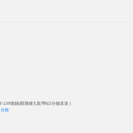
-139號鋪(觀塘綫九龍灣站2分鐘直達 )
角分校