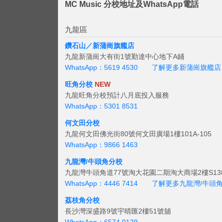
MC Music 分校地址及WhatsApp電話
九龍區
鑽石山／新蒲崗旗艦店
九龍新蒲崗大有街1號勤達中心地下A鋪
WhatsApp：5619 4530
了解更多新蒲崗旗艦店
旺角分校
NEW
九龍旺角分校預計八月底投入服務
WhatsApp：5301 8531
何文田分校
九龍何文田佛光街80號何文田廣場1樓101A-105
WhatsApp：9866 1463
九龍灣/牛頭角分校
九龍灣牛頭角道77號淘大花園二期淘大商場2樓S138
WhatsApp：4446 7414
了解更多九龍灣/牛頭
荔枝角分校
長沙灣深盛路9號宇晴匯2樓51號舖