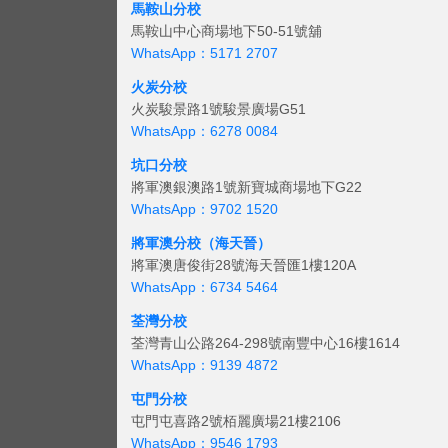
馬鞍山分校
馬鞍山中心商場地下50-51號舖
WhatsApp：5171 2707
火炭分校
火炭駿景路1號駿景廣場G51
WhatsApp：6278 0084
坑口分校
將軍澳銀澳路1號新寶城商場地下G22
WhatsApp：9702 1520
將軍澳分校（海天晉）
將軍澳唐俊街28號海天晉匯1樓120A
WhatsApp：6734 5464
荃灣分校
荃灣青山公路264-298號南豐中心16樓1614
WhatsApp：9139 4872
屯門分校
屯門屯喜路2號栢麗廣場21樓2106
WhatsApp：9546 1793