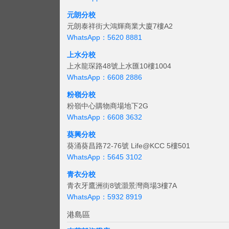
元朗分校
元朗泰祥街大鴻輝商業大廈7樓A2
WhatsApp：5620 8881
上水分校
上水龍琛路48號上水匯10樓1004
WhatsApp：6608 2886
粉嶺分校
粉嶺中心購物商場地下2G
WhatsApp：6608 3632
葵興分校
葵涌葵昌路72-76號 Life@KCC 5樓501
WhatsApp：5645 3102
青衣分校
青衣牙鷹洲街8號灝景灣商場3樓7A
WhatsApp：5932 8919
港島區