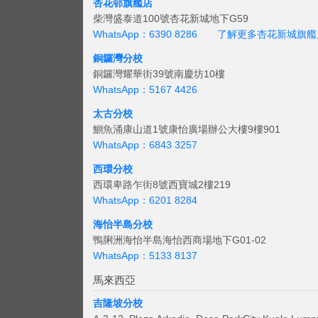
杏花邨旗艦店
柴灣盛泰道100號杏花新城地下G59
WhatsApp：6390 8286
了解更多杏花新城旗艦
銅鑼灣分校
銅鑼灣耀華街39號南慶坊10樓
WhatsApp：5167 4426
太古分校
鰂魚涌康山道1號康怡廣場辦公大樓9樓901
WhatsApp：6843 3257
西環分校
西環卑路乍街8號西寶城2樓219
WhatsApp：6201 8284
海怡半島分校
鴨脷洲海怡半島海怡西商場地下G01-02
WhatsApp：5133 8137
馬來西亞
吉隆坡分校