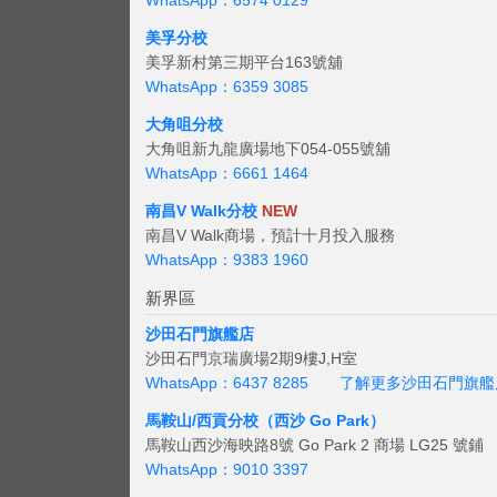
WhatsApp：6574 0129
美孚分校
美孚新村第三期平台163號舖
WhatsApp：6359 3085
大角咀分校
大角咀新九龍廣場地下054-055號舖
WhatsApp：6661 1464
南昌V Walk分校
NEW
南昌V Walk商場，預計十月投入服務
WhatsApp：9383 1960
新界區
沙田石門旗艦店
沙田石門京瑞廣場2期9樓J,H室
WhatsApp：6437 8285
了解更多沙田石門旗艦
馬鞍山/西貢
分校（西沙 Go Park）
馬鞍山西沙海映路8號 Go Park 2 商場 LG25 號鋪
WhatsApp：9010 3397