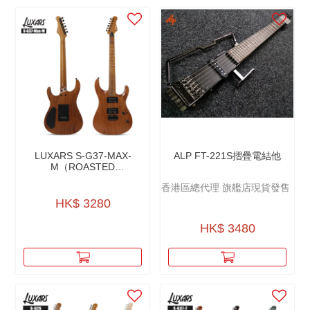
LUXARS S-G37-MAX-
ALP FT-221S摺疊電結他
M（ROASTED
MAHOGANY BODY
香港區總代理 旗艦店現貨發售
CUSTOM TREMOLO
SYSTEM ELECTRIC
HK$ 3280
GUITARR）烤桃花心木24
品琴系列電結他
HK$ 3480