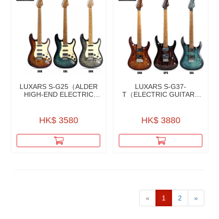
LUXARS S-G25（ALDER
LUXARS S-G37-
HIGH-END ELECTRIC
T（ELECTRIC GUITARS
GUITAR）赤楊木高級系列
FOR ROCK MUSICIANS）
電結他
高級搖滾系列電結他
HK$ 3580
HK$ 3880
«
1
2
»