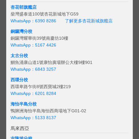
杏花邨旗艦店
柴灣盛泰道100號杏花新城地下G59
WhatsApp：6390 8286
了解更多杏花新城旗艦店
銅鑼灣分校
銅鑼灣耀華街39號南慶坊10樓
WhatsApp：5167 4426
太古分校
鰂魚涌康山道1號康怡廣場辦公大樓9樓901
WhatsApp：6843 3257
西環分校
西環卑路乍街8號西寶城2樓219
WhatsApp：6201 8284
海怡半島分校
鴨脷洲海怡半島海怡西商場地下G01-02
WhatsApp：5133 8137
馬來西亞
吉隆坡分校