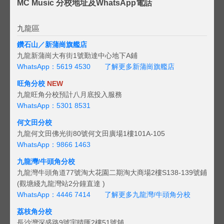
MC Music 分校地址及WhatsApp電話
九龍區
鑽石山／新蒲崗旗艦店
九龍新蒲崗大有街1號勤達中心地下A鋪
WhatsApp：5619 4530
了解更多新蒲崗旗艦店
旺角分校
NEW
九龍旺角分校預計八月底投入服務
WhatsApp：5301 8531
何文田分校
九龍何文田佛光街80號何文田廣場1樓101A-105
WhatsApp：9866 1463
九龍灣/牛頭角分校
九龍灣牛頭角道77號淘大花園二期淘大商場2樓S138-139號鋪
(觀塘綫九龍灣站2分鐘直達 )
WhatsApp：4446 7414
了解更多九龍灣/牛頭角分校
荔枝角分校
長沙灣深盛路9號宇晴匯2樓51號舖