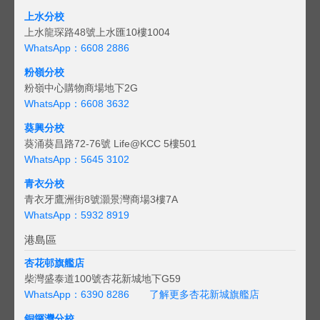
上水分校
上水龍琛路48號上水匯10樓1004
WhatsApp：6608 2886
粉嶺分校
粉嶺中心購物商場地下2G
WhatsApp：6608 3632
葵興分校
葵涌葵昌路72-76號 Life@KCC 5樓501
WhatsApp：5645 3102
青衣分校
青衣牙鷹洲街8號灝景灣商場3樓7A
WhatsApp：5932 8919
港島區
杏花邨旗艦店
柴灣盛泰道100號杏花新城地下G59
WhatsApp：6390 8286
了解更多杏花新城旗艦店
銅鑼灣分校