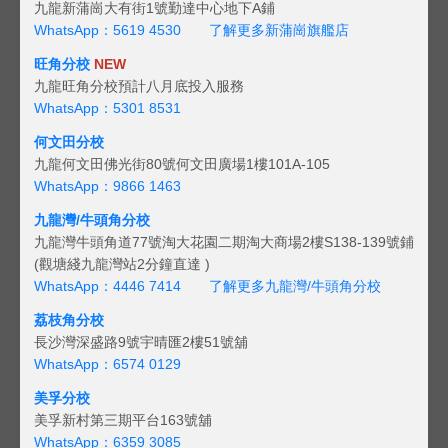
九龍新蒲崗大有街1號勤達中心地下A鋪
WhatsApp：5619 4530
了解更多新蒲崗旗艦店
旺角分校
NEW
九龍旺角分校預計八月底投入服務
WhatsApp：5301 8531
何文田分校
九龍何文田佛光街80號何文田廣場1樓101A-105
WhatsApp：9866 1463
九龍灣/牛頭角分校
九龍灣牛頭角道77號淘大花園二期淘大商場2樓S138-139號鋪
(觀塘綫九龍灣站2分鐘直達 )
WhatsApp：4446 7414
了解更多九龍灣/牛頭角分校
荔枝角分校
長沙灣深盛路9號宇晴匯2樓51號舖
WhatsApp：6574 0129
美孚分校
美孚新村第三期平台163號舖
WhatsApp：6359 3085