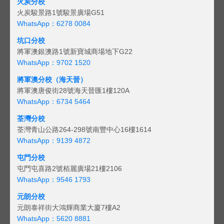
火炭分校
火炭駿景路1號駿景廣場G51
WhatsApp：6278 0084
坑口分校
將軍澳銀澳路1號新寶城商場地下G22
WhatsApp：9702 1520
將軍澳分校（海天晉）
將軍澳唐俊街28號海天晉匯1樓120A
WhatsApp：6734 5464
荃灣分校
荃灣青山公路264-298號南豐中心16樓1614
WhatsApp：9139 4872
屯門分校
屯門屯喜路2號栢麗廣場21樓2106
WhatsApp：9546 1793
元朗分校
元朗泰祥街大鴻輝商業大廈7樓A2
WhatsApp：5620 8881