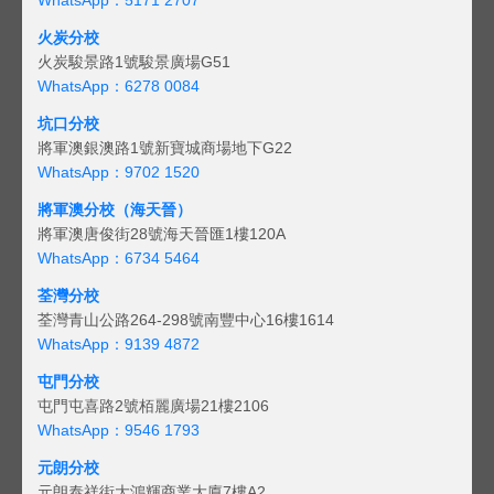
火炭分校
火炭駿景路1號駿景廣場G51
WhatsApp：6278 0084
坑口分校
將軍澳銀澳路1號新寶城商場地下G22
WhatsApp：9702 1520
將軍澳分校（海天晉）
將軍澳唐俊街28號海天晉匯1樓120A
WhatsApp：6734 5464
荃灣分校
荃灣青山公路264-298號南豐中心16樓1614
WhatsApp：9139 4872
屯門分校
屯門屯喜路2號栢麗廣場21樓2106
WhatsApp：9546 1793
元朗分校
元朗泰祥街大鴻輝商業大廈7樓A2