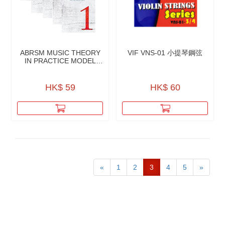
ABRSM MUSIC THEORY
VIF VNS-01 小提琴鋼弦
IN PRACTICE MODEL
ANSWERS
HK$ 59
HK$ 60
«
1
2
3
4
5
»