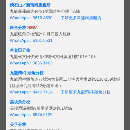
鑽石山／新蒲崗旗艦店
九龍新蒲崗大有街1號勤達中心地下A鋪
WhatsApp：5619 4530
了解更多新蒲崗旗艦店
旺角分校
NEW
九龍旺角分校預計八月底投入服務
WhatsApp：5301 8531
何文田分校
九龍何文田佛光街80號何文田廣場1樓101A-105
WhatsApp：9866 1463
九龍灣/牛頭角分校
九龍灣牛頭角道77號淘大花園二期淘大商場2樓S138-139號鋪
(觀塘綫九龍灣站2分鐘直達 )
WhatsApp：4446 7414
了解更多九龍灣/牛頭角分校
荔枝角分校
長沙灣深盛路9號宇晴匯2樓51號舖
WhatsApp：6574 0129
美孚分校