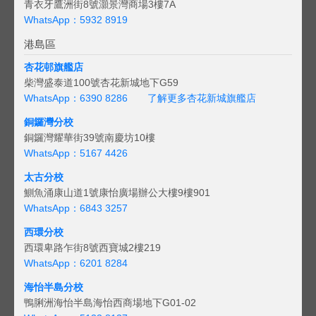
青衣牙鷹洲街8號灝景灣商場3樓7A
WhatsApp：5932 8919
港島區
杏花邨旗艦店
柴灣盛泰道100號杏花新城地下G59
WhatsApp：6390 8286
了解更多杏花新城旗艦店
銅鑼灣分校
銅鑼灣耀華街39號南慶坊10樓
WhatsApp：5167 4426
太古分校
鰂魚涌康山道1號康怡廣場辦公大樓9樓901
WhatsApp：6843 3257
西環分校
西環卑路乍街8號西寶城2樓219
WhatsApp：6201 8284
海怡半島分校
鴨脷洲海怡半島海怡西商場地下G01-02