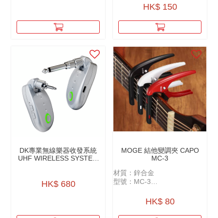
品琴系列電結他
• 可放置拨片
HK$ 150
• 可掛變調夾
• 附贈拨片Pick
DK專業無線樂器收發系統
MOGE 結他變調夾 CAPO
UHF WIRELESS SYSTEM
MC-3
IW-20 PRO
材質：鋅合金
型號：MC-3
HK$ 680
規格：民謠、古典、電結他適
用
HK$ 80