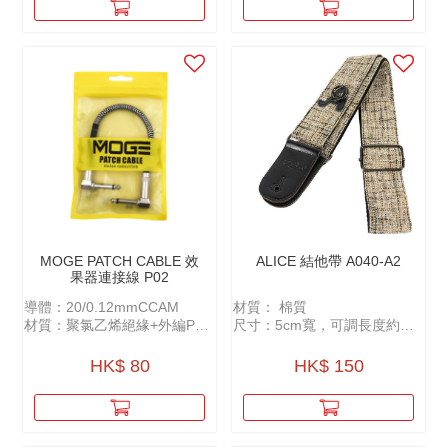
MOGE PATCH CABLE 效
ALICE 結他帶 A040-A2
果器連接線 P02
導體：20/0.12mmCCAM
材質： 棉質
材質：聚氯乙烯絕緣+外編PP
尺寸：5cm寬，可調長度約
紗+AL鋁箔插頭：金屬雙彎頭
100-158cm
鍍鎳
可放置Pick
HK$ 80
HK$ 150
屏蔽：32/0.12CCAM
長度：27cm（含頭）