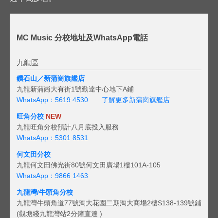
MC Music 分校地址及WhatsApp電話
九龍區
鑽石山／新蒲崗旗艦店
九龍新蒲崗大有街1號勤達中心地下A鋪
WhatsApp：5619 4530
了解更多新蒲崗旗艦店
旺角分校
NEW
九龍旺角分校預計八月底投入服務
WhatsApp：5301 8531
何文田分校
九龍何文田佛光街80號何文田廣場1樓101A-105
WhatsApp：9866 1463
九龍灣/牛頭角分校
九龍灣牛頭角道77號淘大花園二期淘大商場2樓S138-139號鋪
(觀塘綫九龍灣站2分鐘直達 )