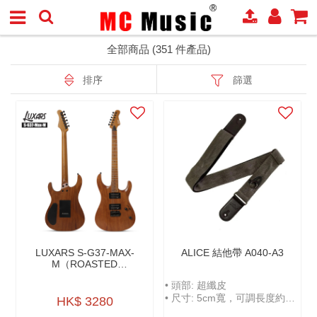
全部商品 (351 件產品)
排序
篩選
LUXARS S-G37-MAX-
ALICE 結他帶 A040-A3
M（ROASTED
MAHOGANY BODY
• 頭部: 超纖皮
CUSTOM TREMOLO
SYSTEM ELECTRIC
• 尺寸: 5cm寬，可調長度約
HK$ 3280
GUITARR）烤桃花心木24
100-158cm