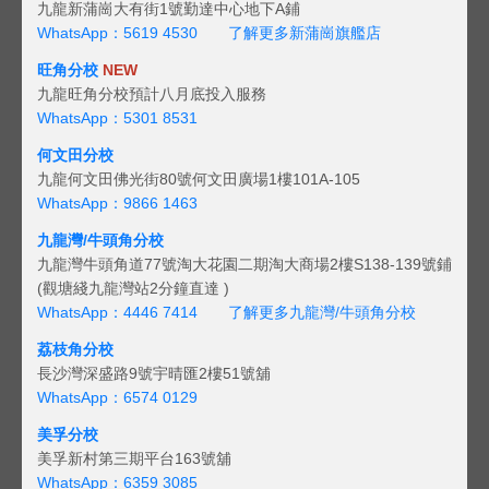
九龍新蒲崗大有街1號勤達中心地下A鋪
WhatsApp：5619 4530
了解更多新蒲崗旗艦店
旺角分校
NEW
九龍旺角分校預計八月底投入服務
WhatsApp：5301 8531
何文田分校
九龍何文田佛光街80號何文田廣場1樓101A-105
WhatsApp：9866 1463
九龍灣/牛頭角分校
九龍灣牛頭角道77號淘大花園二期淘大商場2樓S138-139號鋪
(觀塘綫九龍灣站2分鐘直達 )
WhatsApp：4446 7414
了解更多九龍灣/牛頭角分校
荔枝角分校
長沙灣深盛路9號宇晴匯2樓51號舖
WhatsApp：6574 0129
美孚分校
美孚新村第三期平台163號舖
WhatsApp：6359 3085