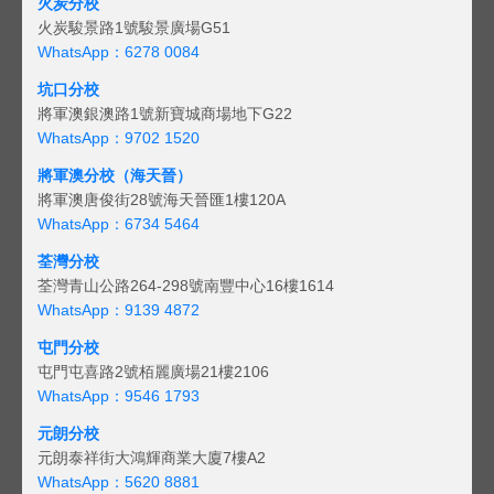
火炭分校
火炭駿景路1號駿景廣場G51
WhatsApp：6278 0084
坑口分校
將軍澳銀澳路1號新寶城商場地下G22
WhatsApp：9702 1520
將軍澳分校（海天晉）
將軍澳唐俊街28號海天晉匯1樓120A
WhatsApp：6734 5464
荃灣分校
荃灣青山公路264-298號南豐中心16樓1614
WhatsApp：9139 4872
屯門分校
屯門屯喜路2號栢麗廣場21樓2106
WhatsApp：9546 1793
元朗分校
元朗泰祥街大鴻輝商業大廈7樓A2
WhatsApp：5620 8881