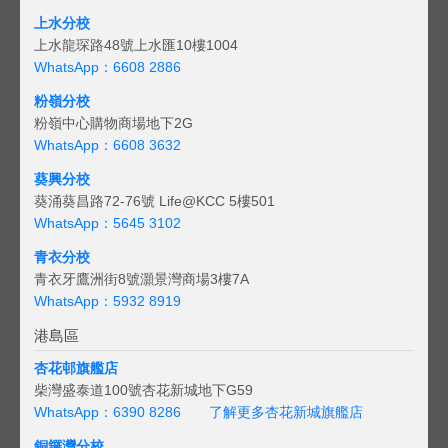
上水分校
上水龍琛路48號上水匯10樓1004
WhatsApp：6608 2886
粉嶺分校
粉嶺中心購物商場地下2G
WhatsApp：6608 3632
葵興分校
葵涌葵昌路72-76號 Life@KCC 5樓501
WhatsApp：5645 3102
青衣分校
青衣牙鷹洲街8號灝景灣商場3樓7A
WhatsApp：5932 8919
港島區
杏花邨旗艦店
柴灣盛泰道100號杏花新城地下G59
WhatsApp：6390 8286
了解更多杏花新城旗艦店
銅鑼灣分校