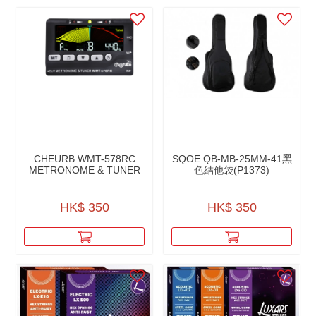
CHEURB WMT-578RC
SQOE QB-MB-25MM-41黑
METRONOME & TUNER
色結他袋(P1373)
HK$ 350
HK$ 350