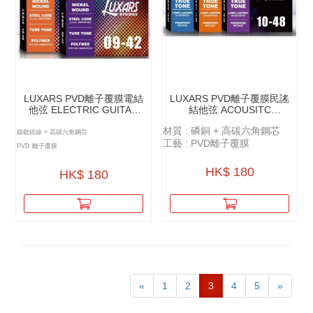
LUXARS PVD離⼦覆膜電結
LUXARS PVD離⼦覆膜民謠
他弦 ELECTRIC GUITAR
結他弦 ACOUSITC
STRINGS - PVD LON
GUITAR STRINGS - PVD
材質 : 磷銅 + 高碳六角鋼芯
COATING - LX-E
LON COATING - LX6
鎳鍍繞線 + 高碳六角鋼芯
工藝 : PVD離子覆膜
PVD 離子覆膜
HK$ 180
HK$ 180
«
1
2
3
4
5
»