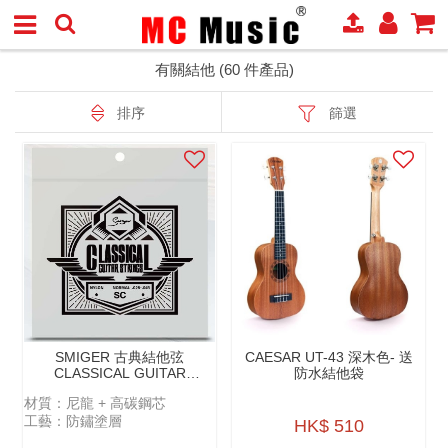
有關結他 (60 件產品)
排序
篩選
SMIGER 古典結他弦
CAESAR UT-43 深木色- 送
CLASSICAL GUITAR
防水結他袋
STRINGS - SC（NYLON）
材質：尼龍 + 高碳鋼芯
工藝：防鏽塗層
HK$ 510