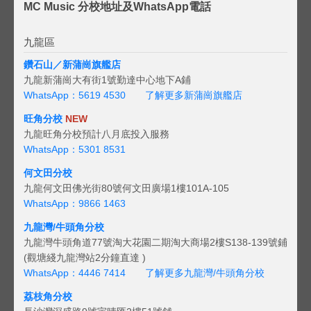
MC Music 分校地址及WhatsApp電話
九龍區
鑽石山／新蒲崗旗艦店
九龍新蒲崗大有街1號勤達中心地下A鋪
WhatsApp：5619 4530
了解更多新蒲崗旗艦店
旺角分校
NEW
九龍旺角分校預計八月底投入服務
WhatsApp：5301 8531
何文田分校
九龍何文田佛光街80號何文田廣場1樓101A-105
WhatsApp：9866 1463
九龍灣/牛頭角分校
九龍灣牛頭角道77號淘大花園二期淘大商場2樓S138-139號鋪
(觀塘綫九龍灣站2分鐘直達 )
WhatsApp：4446 7414
了解更多九龍灣/牛頭角分校
荔枝角分校