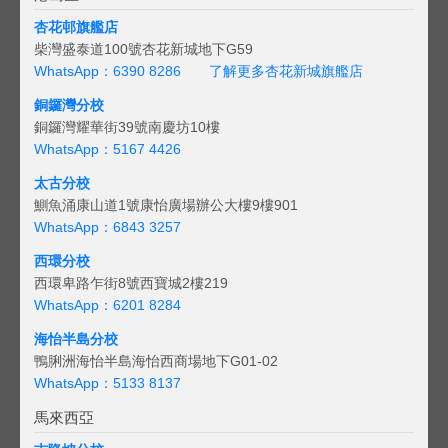
杏花邨旗艦店
柴灣盛泰道100號杏花新城地下G59
WhatsApp：6390 8286
了解更多杏花新城旗艦店
銅鑼灣分校
銅鑼灣耀華街39號南慶坊10樓
WhatsApp：5167 4426
太古分校
鰂魚涌康山道1號康怡廣場辦公大樓9樓901
WhatsApp：6843 3257
西環分校
西環卑路乍街8號西寶城2樓219
WhatsApp：6201 8284
海怡半島分校
鴨脷洲海怡半島海怡西商場地下G01-02
WhatsApp：5133 8137
馬來西亞