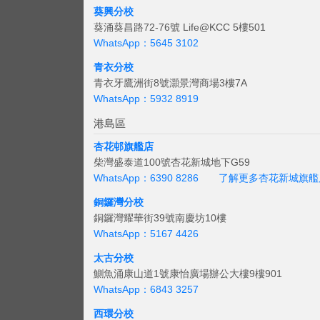
葵興分校
葵涌葵昌路72-76號 Life@KCC 5樓501
WhatsApp：5645 3102
青衣分校
青衣牙鷹洲街8號灝景灣商場3樓7A
WhatsApp：5932 8919
港島區
杏花邨旗艦店
柴灣盛泰道100號杏花新城地下G59
WhatsApp：6390 8286
了解更多杏花新城旗艦
銅鑼灣分校
銅鑼灣耀華街39號南慶坊10樓
WhatsApp：5167 4426
太古分校
鰂魚涌康山道1號康怡廣場辦公大樓9樓901
WhatsApp：6843 3257
西環分校