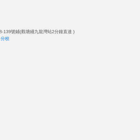
-139號鋪(觀塘綫九龍灣站2分鐘直達 )
角分校