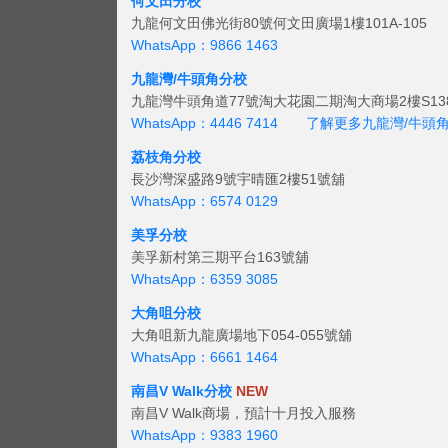
何文田分校
九龍何文田佛光街80號何文田廣場1樓101A-105
WhatsApp：9866 1463
九龍灣/牛頭角分校
九龍灣牛頭角道77號淘大花園二期淘大商場2樓S138
WhatsApp：4446 7414
了解更多九龍灣/牛頭
荔枝角分校
長沙灣深盛路9號宇晴匯2樓51號舖
WhatsApp：6574 0129
美孚分校
美孚新村第三期平台163號舖
WhatsApp：6359 3085
大角咀分校
大角咀新九龍廣場地下054-055號舖
WhatsApp：6661 1464
南昌V Walk分校
NEW
南昌V Walk商場，預計十月投入服務
WhatsApp：9383 1960