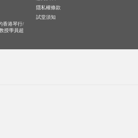
隱私權條款
試堂須知
立的香港琴行/
，教授學員超