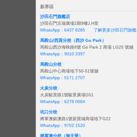
新界區
沙田石門旗艦店
沙田石門京瑞廣場2期9樓J,H室
WhatsApp：6437 8285
了解更多沙田石門旗艦
馬鞍山/西貢
分校（西沙 Go Park）
馬鞍山西沙海映路8號 Go Park 2 商場 LG25 號鋪
WhatsApp：9010 3397
馬鞍山分校
馬鞍山中心商場地下50-51號舖
WhatsApp：5171 2707
火炭分校
火炭駿景路1號駿景廣場G51
WhatsApp：6278 0084
坑口分校
將軍澳銀澳路1號新寶城商場地下G22
WhatsApp：9702 1520
將軍澳分校（海天晉）