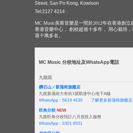
Street, San Po Kong, Kowloon
Tel:2127 4214
MC Music美斯音樂是一間於2012年在香港創
香港音樂中心， 創校超過十多年， 用心栽培
過十萬多名。
MC Music 分校地址及WhatsApp電話
九龍區
鑽石山／新蒲崗旗艦店
九龍新蒲崗大有街1號勤達中心地下A鋪
WhatsApp：5619 4530
了解更多新蒲崗旗艦店
旺角分校
NEW
九龍旺角分校預計八月底投入服務
WhatsApp：5301 8531