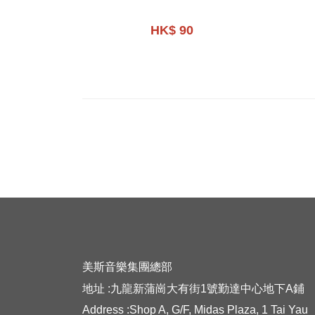
HK$ 90
美斯音樂集團總部
地址 :九龍新蒲崗大有街1號勤達中心地下A鋪
Address :Shop A, G/F, Midas Plaza, 1 Tai Yau