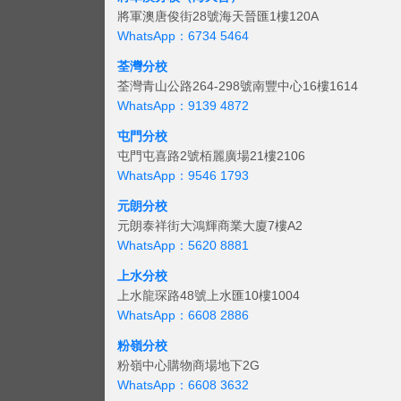
將軍澳唐俊街28號海天晉匯1樓120A
WhatsApp：6734 5464
荃灣分校
荃灣青山公路264-298號南豐中心16樓1614
WhatsApp：9139 4872
屯門分校
屯門屯喜路2號栢麗廣場21樓2106
WhatsApp：9546 1793
元朗分校
元朗泰祥街大鴻輝商業大廈7樓A2
WhatsApp：5620 8881
上水分校
上水龍琛路48號上水匯10樓1004
WhatsApp：6608 2886
粉嶺分校
粉嶺中心購物商場地下2G
WhatsApp：6608 3632