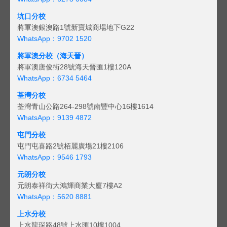
坑口分校
將軍澳銀澳路1號新寶城商場地下G22
WhatsApp：9702 1520
將軍澳分校（海天晉）
將軍澳唐俊街28號海天晉匯1樓120A
WhatsApp：6734 5464
荃灣分校
荃灣青山公路264-298號南豐中心16樓1614
WhatsApp：9139 4872
屯門分校
屯門屯喜路2號栢麗廣場21樓2106
WhatsApp：9546 1793
元朗分校
元朗泰祥街大鴻輝商業大廈7樓A2
WhatsApp：5620 8881
上水分校
上水龍琛路48號上水匯10樓1004