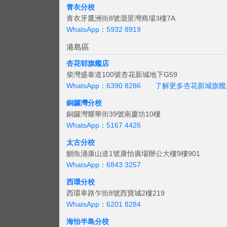
青衣分校
青衣牙鷹洲街8號灝景灣商場3樓7A
WhatsApp：5932 8919
港島區
杏花邨旗艦店
柴灣盛泰道100號杏花新城地下G59
WhatsApp：6390 8286
了解更多杏花新城旗艦
銅鑼灣分校
銅鑼灣耀華街39號南慶坊10樓
WhatsApp：5167 4426
太古分校
鰂魚涌康山道1號康怡廣場辦公大樓9樓901
WhatsApp：6843 3257
西環分校
西環卑路乍街8號西寶城2樓219
WhatsApp：6201 8284
海怡半島分校