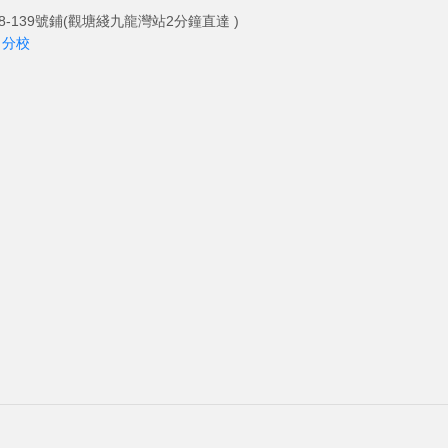
-139號鋪(觀塘綫九龍灣站2分鐘直達 )
角分校