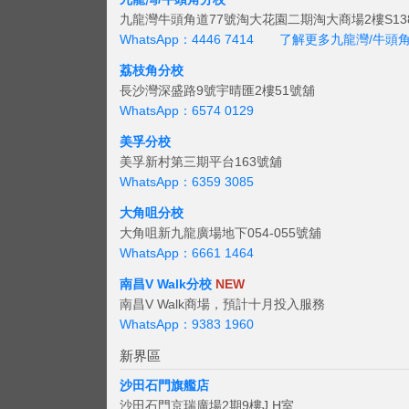
九龍灣牛頭角道77號淘大花園二期淘大商場2樓S138
WhatsApp：4446 7414
了解更多九龍灣/牛頭
荔枝角分校
長沙灣深盛路9號宇晴匯2樓51號舖
WhatsApp：6574 0129
美孚分校
美孚新村第三期平台163號舖
WhatsApp：6359 3085
大角咀分校
大角咀新九龍廣場地下054-055號舖
WhatsApp：6661 1464
南昌V Walk分校
NEW
南昌V Walk商場，預計十月投入服務
WhatsApp：9383 1960
新界區
沙田石門旗艦店
沙田石門京瑞廣場2期9樓J,H室