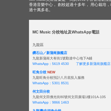
香港音樂中心， 創校超過十多年， 用心栽培
過十萬多名。
MC Music 分校地址及WhatsApp電話
九龍區
鑽石山／新蒲崗旗艦店
九龍新蒲崗大有街1號勤達中心地下A鋪
WhatsApp：5619 4530
了解更多新蒲崗旗艦店
旺角分校
NEW
九龍旺角分校預計八月底投入服務
WhatsApp：5301 8531
何文田分校
九龍何文田佛光街80號何文田廣場1樓101A-105
WhatsApp：9866 1463
九龍灣/牛頭角分校