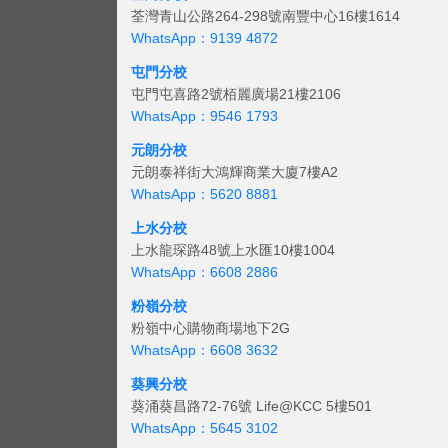
荃灣青山公路264-298號南豐中心16樓1614
WhatsApp：9139 4872
屯門分校
屯門屯喜路2號栢麗廣場21樓2106
WhatsApp：9546 1793
元朗分校
元朗泰祥街大鴻輝商業大廈7樓A2
WhatsApp：5620 8881
上水分校
上水龍琛路48號上水匯10樓1004
WhatsApp：6608 2886
粉嶺分校
粉嶺中心購物商場地下2G
WhatsApp：6608 3632
葵興分校
葵涌葵昌路72-76號 Life@KCC 5樓501
WhatsApp：5645 3102