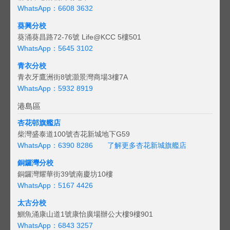
WhatsApp：6608 3632
葵興分校
葵涌葵昌路72-76號 Life@KCC 5樓501
WhatsApp：5645 3102
青衣分校
青衣牙鷹洲街8號灝景灣商場3樓7A
WhatsApp：5932 8919
港島區
杏花邨旗艦店
柴灣盛泰道100號杏花新城地下G59
WhatsApp：6390 8286
了解更多杏花新城旗艦店
銅鑼灣分校
銅鑼灣耀華街39號南慶坊10樓
WhatsApp：5167 4426
太古分校
鰂魚涌康山道1號康怡廣場辦公大樓9樓901
WhatsApp：6843 3257