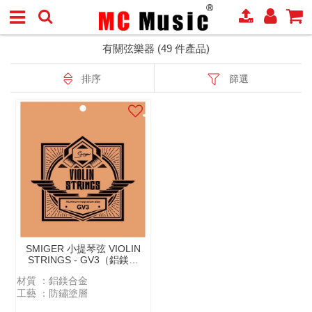
有關弦樂器 (49 件產品)
排序
篩選
SMIGER 小提琴弦 VIOLIN
STRINGS - GV3（鋁鎂合
金 ALUMINUM-
材質 ：鋁鎂合金
MAGNESIUM ALLOY）
⼯藝 ：防鏽塗層