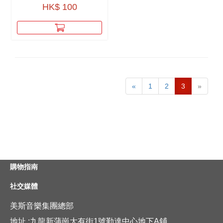
HK$ 100
«
1
2
3
»
購物指南
社交媒體
美斯音樂集團總部
地址 :九龍新蒲崗大有街1號勤達中心地下A鋪