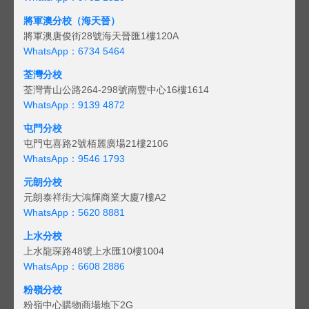
將軍澳分校（海天晉）
將軍澳唐俊街28號海天晉匯1樓120A
WhatsApp：6734 5464
荃灣分校
荃灣青山公路264-298號南豐中心16樓1614
WhatsApp：9139 4872
屯門分校
屯門屯喜路2號栢麗廣場21樓2106
WhatsApp：9546 1793
元朗分校
元朗泰祥街大鴻輝商業大廈7樓A2
WhatsApp：5620 8881
上水分校
上水龍琛路48號上水匯10樓1004
WhatsApp：6608 2886
粉嶺分校
粉嶺中心購物商場地下2G