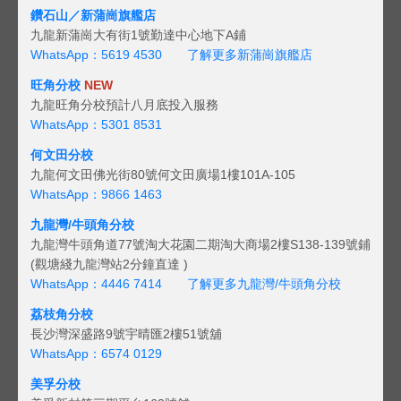
鑽石山／新蒲崗旗艦店
九龍新蒲崗大有街1號勤達中心地下A鋪
WhatsApp：5619 4530
了解更多新蒲崗旗艦店
旺角分校
NEW
九龍旺角分校預計八月底投入服務
WhatsApp：5301 8531
何文田分校
九龍何文田佛光街80號何文田廣場1樓101A-105
WhatsApp：9866 1463
九龍灣/牛頭角分校
九龍灣牛頭角道77號淘大花園二期淘大商場2樓S138-139號鋪
(觀塘綫九龍灣站2分鐘直達 )
WhatsApp：4446 7414
了解更多九龍灣/牛頭角分校
荔枝角分校
長沙灣深盛路9號宇晴匯2樓51號舖
WhatsApp：6574 0129
美孚分校