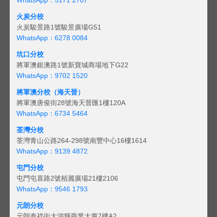
火炭分校
火炭駿景路1號駿景廣場G51
WhatsApp：6278 0084
坑口分校
將軍澳銀澳路1號新寶城商場地下G22
WhatsApp：9702 1520
將軍澳分校（海天晉）
將軍澳唐俊街28號海天晉匯1樓120A
WhatsApp：6734 5464
荃灣分校
荃灣青山公路264-298號南豐中心16樓1614
WhatsApp：9139 4872
屯門分校
屯門屯喜路2號栢麗廣場21樓2106
WhatsApp：9546 1793
元朗分校
元朗泰祥街大鴻輝商業大廈7樓A2