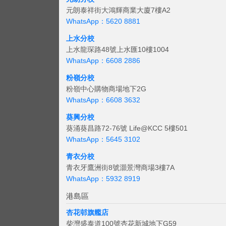
元朗泰祥街大鴻輝商業大廈7樓A2
WhatsApp：5620 8881
上水分校
上水龍琛路48號上水匯10樓1004
WhatsApp：6608 2886
粉嶺分校
粉嶺中心購物商場地下2G
WhatsApp：6608 3632
葵興分校
葵涌葵昌路72-76號 Life@KCC 5樓501
WhatsApp：5645 3102
青衣分校
青衣牙鷹洲街8號灝景灣商場3樓7A
WhatsApp：5932 8919
港島區
杏花邨旗艦店
柴灣盛泰道100號杏花新城地下G59