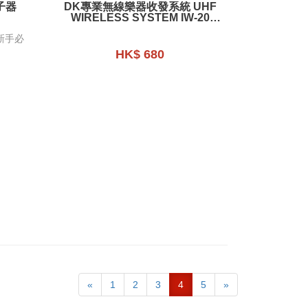
子器
DK專業無線樂器收發系統 UHF
WIRELESS SYSTEM IW-20
PRO
新手必
HK$ 680
«
1
2
3
4
5
»