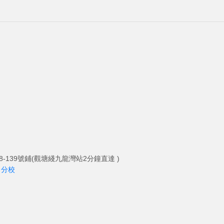
-139號鋪(觀塘綫九龍灣站2分鐘直達 )
角分校