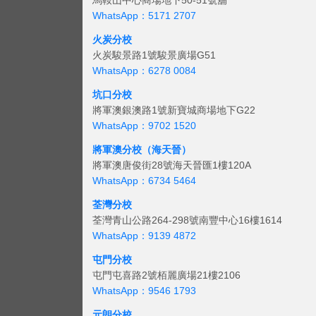
馬鞍山中心商場地下50-51號舖
WhatsApp：5171 2707
火炭分校
火炭駿景路1號駿景廣場G51
WhatsApp：6278 0084
坑口分校
將軍澳銀澳路1號新寶城商場地下G22
WhatsApp：9702 1520
將軍澳分校（海天晉）
將軍澳唐俊街28號海天晉匯1樓120A
WhatsApp：6734 5464
荃灣分校
荃灣青山公路264-298號南豐中心16樓1614
WhatsApp：9139 4872
屯門分校
屯門屯喜路2號栢麗廣場21樓2106
WhatsApp：9546 1793
元朗分校