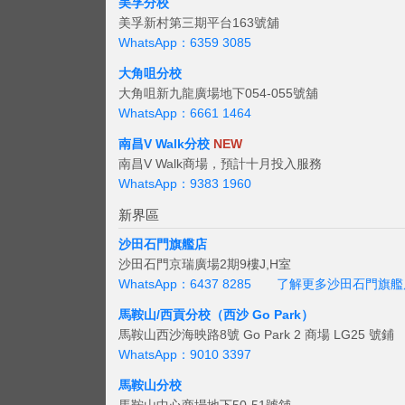
美孚分校
美孚新村第三期平台163號舖
WhatsApp：6359 3085
大角咀分校
大角咀新九龍廣場地下054-055號舖
WhatsApp：6661 1464
南昌V Walk分校
NEW
南昌V Walk商場，預計十月投入服務
WhatsApp：9383 1960
新界區
沙田石門旗艦店
沙田石門京瑞廣場2期9樓J,H室
WhatsApp：6437 8285
了解更多沙田石門旗艦
馬鞍山/西貢
分校（西沙 Go Park）
馬鞍山西沙海映路8號 Go Park 2 商場 LG25 號鋪
WhatsApp：9010 3397
馬鞍山分校