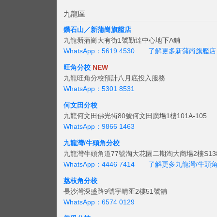
九龍區
鑽石山／新蒲崗旗艦店
九龍新蒲崗大有街1號勤達中心地下A鋪
WhatsApp：5619 4530
了解更多新蒲崗旗艦店
旺角分校
NEW
九龍旺角分校預計八月底投入服務
WhatsApp：5301 8531
何文田分校
九龍何文田佛光街80號何文田廣場1樓101A-105
WhatsApp：9866 1463
九龍灣/牛頭角分校
九龍灣牛頭角道77號淘大花園二期淘大商場2樓S138
WhatsApp：4446 7414
了解更多九龍灣/牛頭
荔枝角分校
長沙灣深盛路9號宇晴匯2樓51號舖
WhatsApp：6574 0129