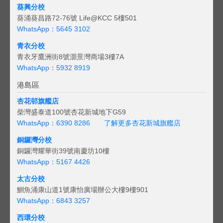
葵興分校
葵涌葵昌路72-76號 Life@KCC 5樓501
WhatsApp：5645 3102
青衣分校
青衣牙鷹洲街8號灝景灣商場3樓7A
WhatsApp：5932 8919
港島區
杏花邨旗艦店
柴灣盛泰道100號杏花新城地下G59
WhatsApp：6390 8286
了解更多杏花新城旗艦店
銅鑼灣分校
銅鑼灣耀華街39號南慶坊10樓
WhatsApp：5167 4426
太古分校
鰂魚涌康山道1號康怡廣場辦公大樓9樓901
WhatsApp：6843 3257
西環分校