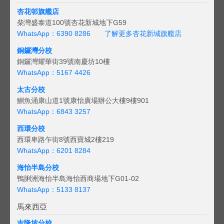
杏花邨旗艦店
柴灣盛泰道100號杏花新城地下G59
WhatsApp：6390 8286
了解更多杏花新城旗艦店
銅鑼灣分校
銅鑼灣耀華街39號南慶坊10樓
WhatsApp：5167 4426
太古分校
鰂魚涌康山道1號康怡廣場辦公大樓9樓901
WhatsApp：6843 3257
西環分校
西環卑路乍街8號西寶城2樓219
WhatsApp：6201 8284
海怡半島分校
鴨脷洲海怡半島海怡西商場地下G01-02
WhatsApp：5133 8137
馬來西亞
吉隆坡分校