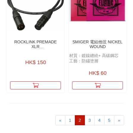
ROCKLINK PREMADE
SMIGER 電結他弦 NICKEL
XLR
WOUND
CABLES（MICROPHONE
材質：鍍鎳纏繞+ 高碳鋼芯
CABLE）
工藝：防鏽塗層
HK$ 150
HK$ 60
«
1
2
3
4
5
»