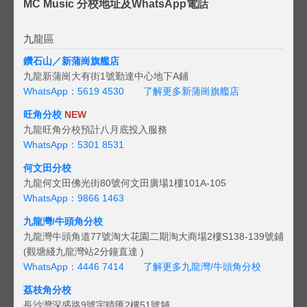
MC Music 分校地址及WhatsApp電話
九龍區
鑽石山／新蒲崗旗艦店
九龍新蒲崗大有街1號勤達中心地下A鋪
WhatsApp：5619 4530
了解更多新蒲崗旗艦店
旺角分校
NEW
九龍旺角分校預計八月底投入服務
WhatsApp：5301 8531
何文田分校
九龍何文田佛光街80號何文田廣場1樓101A-105
WhatsApp：9866 1463
九龍灣/牛頭角分校
九龍灣牛頭角道77號淘大花園二期淘大商場2樓S138-139號鋪
(觀塘綫九龍灣站2分鐘直達 )
WhatsApp：4446 7414
了解更多九龍灣/牛頭角分校
荔枝角分校
長沙灣深盛路9號宇晴匯2樓51號舖