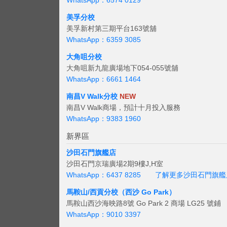
WhatsApp：6574 0129
美孚分校
美孚新村第三期平台163號舖
WhatsApp：6359 3085
大角咀分校
大角咀新九龍廣場地下054-055號舖
WhatsApp：6661 1464
南昌V Walk分校
NEW
南昌V Walk商場，預計十月投入服務
WhatsApp：9383 1960
新界區
沙田石門旗艦店
沙田石門京瑞廣場2期9樓J,H室
WhatsApp：6437 8285
了解更多沙田石門旗艦
馬鞍山/西貢
分校（西沙 Go Park）
馬鞍山西沙海映路8號 Go Park 2 商場 LG25 號鋪
WhatsApp：9010 3397