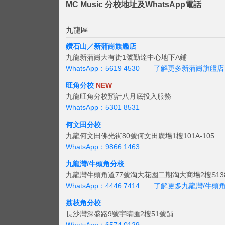
MC Music 分校地址及WhatsApp電話
九龍區
鑽石山／新蒲崗旗艦店
九龍新蒲崗大有街1號勤達中心地下A鋪
WhatsApp：5619 4530
了解更多新蒲崗旗艦店
旺角分校
NEW
九龍旺角分校預計八月底投入服務
WhatsApp：5301 8531
何文田分校
九龍何文田佛光街80號何文田廣場1樓101A-105
WhatsApp：9866 1463
九龍灣/牛頭角分校
九龍灣牛頭角道77號淘大花園二期淘大商場2樓S138
WhatsApp：4446 7414
了解更多九龍灣/牛頭
荔枝角分校
長沙灣深盛路9號宇晴匯2樓51號舖