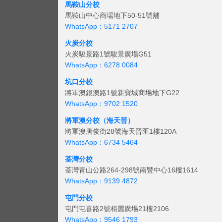
馬鞍山分校
馬鞍山中心商場地下50-51號舖
WhatsApp：5171 2707
火炭分校
火炭駿景路1號駿景廣場G51
WhatsApp：6278 0084
坑口分校
將軍澳銀澳路1號新寶城商場地下G22
WhatsApp：9702 1520
將軍澳分校（海天晉）
將軍澳唐俊街28號海天晉匯1樓120A
WhatsApp：6734 5464
荃灣分校
荃灣青山公路264-298號南豐中心16樓1614
WhatsApp：9139 4872
屯門分校
屯門屯喜路2號栢麗廣場21樓2106
WhatsApp：9546 1793