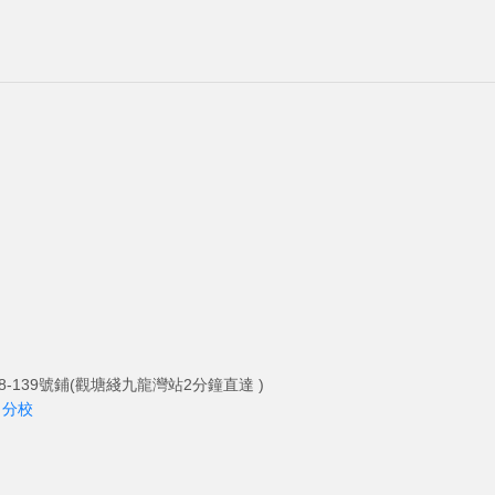
-139號鋪(觀塘綫九龍灣站2分鐘直達 )
角分校