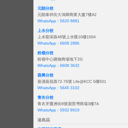
元朗分校
元朗泰祥街大鴻輝商業大廈7樓A2
WhatsApp：5620 8881
上水分校
上水龍琛路48號上水匯10樓1004
WhatsApp：6608 2886
粉嶺分校
粉嶺中心購物商場地下2G
WhatsApp：6608 3632
葵興分校
葵涌葵昌路72-76號 Life@KCC 5樓501
WhatsApp：5645 3102
青衣分校
青衣牙鷹洲街8號灝景灣商場3樓7A
WhatsApp：5932 8919
港島區