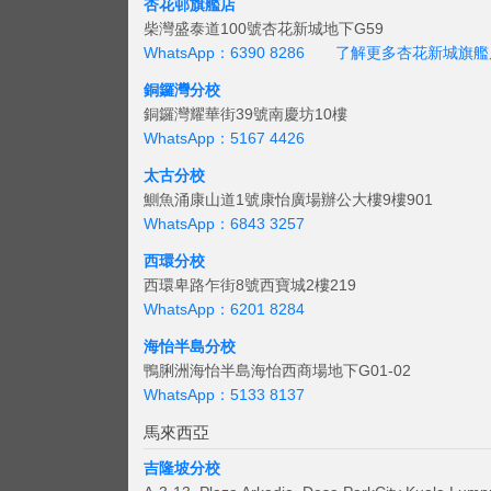
杏花邨旗艦店
柴灣盛泰道100號杏花新城地下G59
WhatsApp：6390 8286
了解更多杏花新城旗艦
銅鑼灣分校
銅鑼灣耀華街39號南慶坊10樓
WhatsApp：5167 4426
太古分校
鰂魚涌康山道1號康怡廣場辦公大樓9樓901
WhatsApp：6843 3257
西環分校
西環卑路乍街8號西寶城2樓219
WhatsApp：6201 8284
海怡半島分校
鴨脷洲海怡半島海怡西商場地下G01-02
WhatsApp：5133 8137
馬來西亞
吉隆坡分校