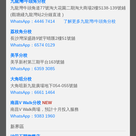
九龍灣/牛頭角分校
九龍灣牛頭角道77號淘大花園二期淘大商場2樓S138-139號鋪
(觀塘綫九龍灣站2分鐘直達 )
WhatsApp：4446 7414
了解更多九龍灣/牛頭角分校
荔枝角分校
長沙灣深盛路9號宇晴匯2樓51號舖
WhatsApp：6574 0129
美孚分校
美孚新村第三期平台163號舖
WhatsApp：6359 3085
大角咀分校
大角咀新九龍廣場地下054-055號舖
WhatsApp：6661 1464
南昌V Walk分校
NEW
南昌V Walk商場，預計十月投入服務
WhatsApp：9383 1960
新界區