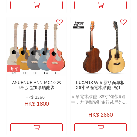
折扣
ANUENUE ANN-MC10 木
LUXARS W-5 雲杉面單板
結他 包加厚結他袋
36寸民謠電木結他 (配TE-
30C PICKUP)
面單電木結他 36寸的體積適
HK$ 2250
中，方便攜帶到旅行或戶外演
HK$ 1800
出場合。
HK$ 2880