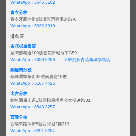
WhatsApp：5645 3102
青衣分校
青衣牙鷹洲街8號灝景灣商場3樓7A
WhatsApp：5932 8919
港島區
杏花邨旗艦店
柴灣盛泰道100號杏花新城地下G59
WhatsApp：6390 8286
了解更多杏花新城旗艦店
銅鑼灣分校
銅鑼灣耀華街39號南慶坊10樓
WhatsApp：5167 4426
太古分校
鰂魚涌康山道1號康怡廣場辦公大樓9樓901
WhatsApp：6843 3257
西環分校
西環卑路乍街8號西寶城2樓219
WhatsApp：6201 8284