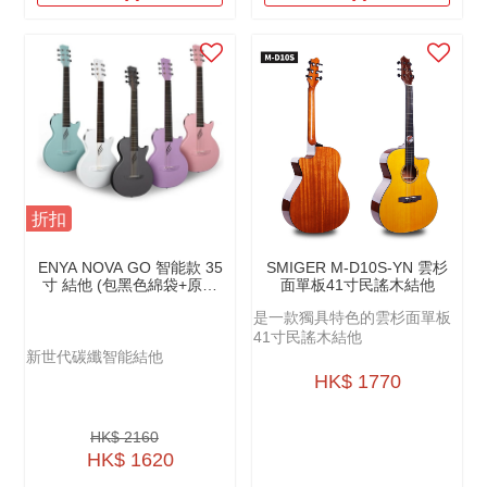
折扣
ENYA NOVA GO 智能款 35
SMIGER M-D10S-YN 雲杉
寸 結他 (包黑色綿袋+原廠
面單板41寸民謠木結他
配件）
是一款獨具特色的雲杉面單板
41寸民謠木結他
新世代碳纖智能結他
HK$ 1770
HK$ 2160
HK$ 1620