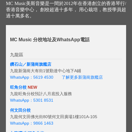
MC Music美斯音樂是一間於2012年在香港創立的香港琴行/
香港音樂中心， 創校超過十多年， 用心栽培，教授學員超
過十萬多名。
MC Music 分校地址及WhatsApp電話
九龍區
鑽石山／新蒲崗旗艦店
九龍新蒲崗大有街1號勤達中心地下A鋪
WhatsApp：5619 4530
了解更多新蒲崗旗艦店
旺角分校
NEW
九龍旺角分校預計八月底投入服務
WhatsApp：5301 8531
何文田分校
九龍何文田佛光街80號何文田廣場1樓101A-105
WhatsApp：9866 1463