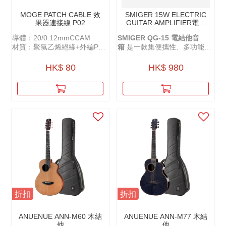
MOGE PATCH CABLE 效
SMIGER 15W ELECTRIC
果器連接線 P02
GUITAR AMPLIFIER電結
他音箱 - QG-15
導體：20/0.12mmCCAM
SMIGER QG-15
電結他音
材質：聚氯乙烯絕緣+外編PP
箱
是一款集便攜性、多功能與
紗+AL鋁箔插頭：金屬雙彎頭
高音質於一身的充電音箱，無
鍍鎳
論是室內練習還是戶外演出，
HK$ 80
HK$ 980
屏蔽：32/0.12CCAM
都能為你帶來卓越的音樂體
長度：27cm（含頭）
驗。
折扣
折扣
ANUENUE ANN-M60 木結
ANUENUE ANN-M77 木結
他
他