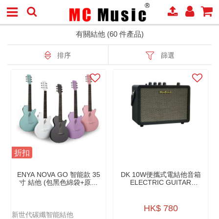
有關結他 (60 件產品)
排序
篩選
折扣
ENYA NOVA GO 智能款 35
DK 10W便攜式電結他音箱
寸 結他 (包黑色綿袋+原廠
ELECTRIC GUITAR
配件）
AMPLIFIER IG-10 PRO
HK$ 780
新世代碳纖智能結他