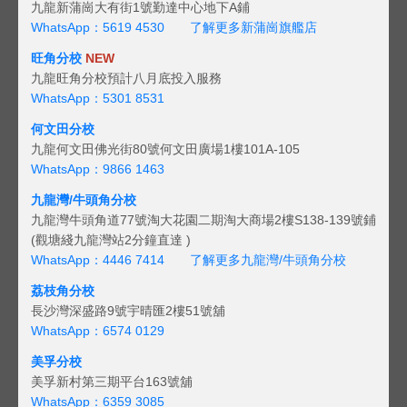
九龍新蒲崗大有街1號勤達中心地下A鋪
WhatsApp：5619 4530
了解更多新蒲崗旗艦店
旺角分校
NEW
九龍旺角分校預計八月底投入服務
WhatsApp：5301 8531
何文田分校
九龍何文田佛光街80號何文田廣場1樓101A-105
WhatsApp：9866 1463
九龍灣/牛頭角分校
九龍灣牛頭角道77號淘大花園二期淘大商場2樓S138-139號鋪
(觀塘綫九龍灣站2分鐘直達 )
WhatsApp：4446 7414
了解更多九龍灣/牛頭角分校
荔枝角分校
長沙灣深盛路9號宇晴匯2樓51號舖
WhatsApp：6574 0129
美孚分校
美孚新村第三期平台163號舖
WhatsApp：6359 3085