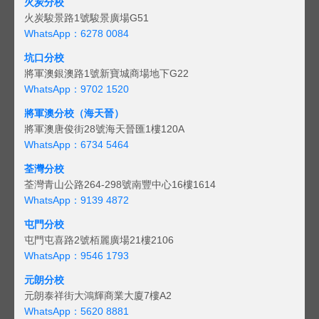
火炭分校
火炭駿景路1號駿景廣場G51
WhatsApp：6278 0084
坑口分校
將軍澳銀澳路1號新寶城商場地下G22
WhatsApp：9702 1520
將軍澳分校（海天晉）
將軍澳唐俊街28號海天晉匯1樓120A
WhatsApp：6734 5464
荃灣分校
荃灣青山公路264-298號南豐中心16樓1614
WhatsApp：9139 4872
屯門分校
屯門屯喜路2號栢麗廣場21樓2106
WhatsApp：9546 1793
元朗分校
元朗泰祥街大鴻輝商業大廈7樓A2
WhatsApp：5620 8881