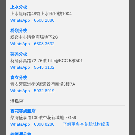
上水分校
上水龍琛路48號上水匯10樓1004
WhatsApp：6608 2886
粉嶺分校
粉嶺中心購物商場地下2G
WhatsApp：6608 3632
葵興分校
葵涌葵昌路72-76號 Life@KCC 5樓501
WhatsApp：5645 3102
青衣分校
青衣牙鷹洲街8號灝景灣商場3樓7A
WhatsApp：5932 8919
港島區
杏花邨旗艦店
柴灣盛泰道100號杏花新城地下G59
WhatsApp：6390 8286
了解更多杏花新城旗艦店
銅鑼灣分校