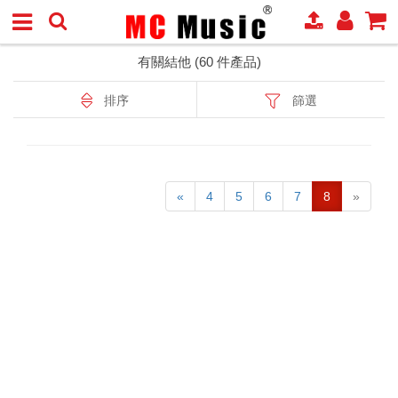
有關結他 (60 件產品)
排序
篩選
«
4
5
6
7
8
»