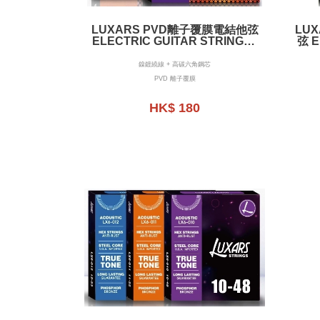
LUXARS PVD離⼦覆膜電結他弦
LU
ELECTRIC GUITAR STRINGS -
弦 E
PVD LON COATING - LX-E
鎳鍍繞線 + 高碳六角鋼芯
PVD 離子覆膜
HK$ 180