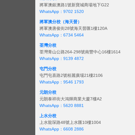
將軍澳銀澳路1號新寶城商場地下G22
WhatsApp：9702 1520
將軍澳分校（海天晉）
將軍澳唐俊街28號海天晉匯1樓120A
WhatsApp：6734 5464
荃灣分校
荃灣青山公路264-298號南豐中心16樓1614
WhatsApp：9139 4872
屯門分校
屯門屯喜路2號栢麗廣場21樓2106
WhatsApp：9546 1793
元朗分校
元朗泰祥街大鴻輝商業大廈7樓A2
WhatsApp：5620 8881
上水分校
上水龍琛路48號上水匯10樓1004
WhatsApp：6608 2886