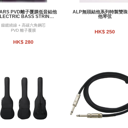
XARS PVD離⼦覆膜低音結他
ALP無頭結他系列特製雙
LECTRIC BASS STRINGS
他琴弦
- PVD ION COATING -LX10-B4
鎳鍍繞線 + 高碳六角鋼芯
PVD 離子覆膜
HK$ 250
HK$ 280