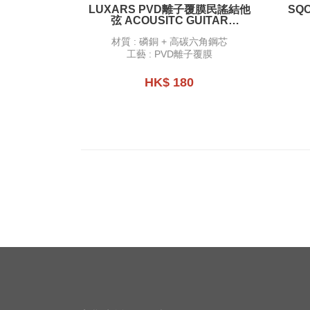
LUXARS PVD離⼦覆膜民謠結他
SQ
弦 ACOUSITC GUITAR
STRINGS - PVD LON COATING
材質 : 磷銅 + 高碳六角鋼芯
- LX6
工藝 : PVD離子覆膜
HK$ 180