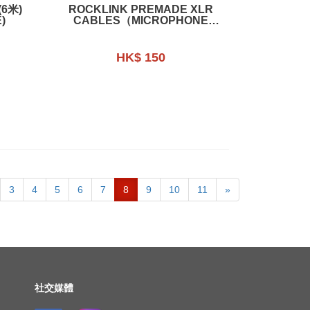
(6米)
ROCKLINK PREMADE XLR
)
CABLES（MICROPHONE
CABLE）
HK$ 150
3
4
5
6
7
8
9
10
11
»
社交媒體