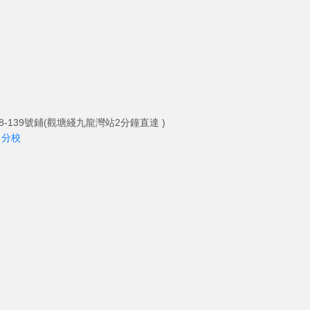
-139號鋪(觀塘綫九龍灣站2分鐘直達 )
角分校