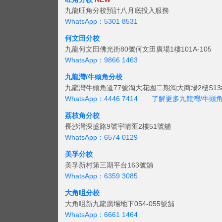
九龍旺角分校預計八月底投入服務
WhatsApp：5301 8531
何文田分校
九龍何文田佛光街80號何文田廣場1樓101A-105
WhatsApp：9866 1463
九龍灣/牛頭角分校
九龍灣牛頭角道77號淘大花園二期淘大商場2樓S138
WhatsApp：4446 7414
了解更多九龍灣/牛頭
荔枝角分校
長沙灣深盛路9號宇晴匯2樓51號舖
WhatsApp：6574 0129
美孚分校
美孚新村第三期平台163號舖
WhatsApp：6359 3085
大角咀分校
大角咀新九龍廣場地下054-055號舖
WhatsApp：6661 1464