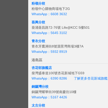
粉嶺分校
粉嶺中心購物商場地下2G
WhatsApp：6608 3632
葵興分校
葵涌葵昌路72-76號 Life@KCC 5樓501
WhatsApp：5645 3102
青衣分校
青衣牙鷹洲街8號灝景灣商場3樓7A
WhatsApp：5932 8919
港島區
杏花邨旗艦店
柴灣盛泰道100號杏花新城地下G59
WhatsApp：6390 8286
了解更多杏花新城旗艦
銅鑼灣分校
銅鑼灣耀華街39號南慶坊10樓
WhatsApp：5167 4426
太古分校