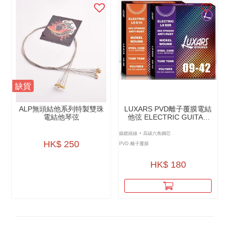
缺貨
ALP無頭結他系列特製雙珠
LUXARS PVD離⼦覆膜電結
電結他琴弦
他弦 ELECTRIC GUITAR
STRINGS - PVD LON
COATING - LX-E
鎳鍍繞線 + 高碳六角鋼芯
HK$ 250
PVD 離子覆膜
HK$ 180