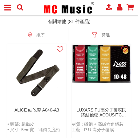
有關結他 (81 件產品)
排序
篩選
ALICE 結他帶 A040-A3
LUXARS PU⾼分⼦覆膜民
謠結他弦 ACOUSITC
GUITAR STRINGS - PU
• 頭部: 超纖皮
材質 : 磷銅 + 高碳六角鋼芯
POLYMER COATING -
• 尺寸: 5cm寬，可調長度約
工藝 : P U 高分子覆膜
LX5
100-158cm