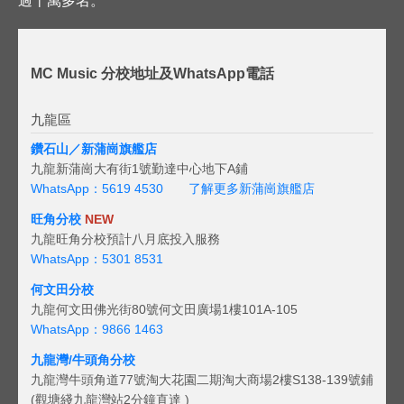
過十萬多名。
MC Music 分校地址及WhatsApp電話
九龍區
鑽石山／新蒲崗旗艦店
九龍新蒲崗大有街1號勤達中心地下A鋪
WhatsApp：5619 4530
了解更多新蒲崗旗艦店
旺角分校
NEW
九龍旺角分校預計八月底投入服務
WhatsApp：5301 8531
何文田分校
九龍何文田佛光街80號何文田廣場1樓101A-105
WhatsApp：9866 1463
九龍灣/牛頭角分校
九龍灣牛頭角道77號淘大花園二期淘大商場2樓S138-139號鋪
(觀塘綫九龍灣站2分鐘直達 )