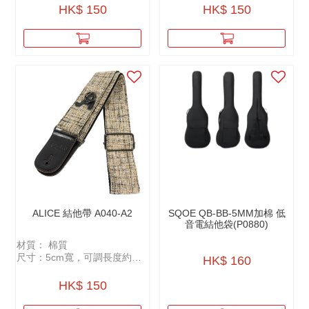
• 可放置拨片
HK$ 150
HK$ 150
• 可掛變調夾
• 附贈拨片Pick
ALICE 結他帶 A040-A2
SQOE QB-BB-5MM加棉 低
音電結他袋(P0880)
材質： 棉質
尺寸：5cm寬，可調長度約
HK$ 160
100-158cm
可放置Pick
HK$ 150