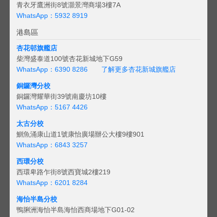
青衣牙鷹洲街8號灝景灣商場3樓7A
WhatsApp：5932 8919
港島區
杏花邨旗艦店
柴灣盛泰道100號杏花新城地下G59
WhatsApp：6390 8286
了解更多杏花新城旗艦店
銅鑼灣分校
銅鑼灣耀華街39號南慶坊10樓
WhatsApp：5167 4426
太古分校
鰂魚涌康山道1號康怡廣場辦公大樓9樓901
WhatsApp：6843 3257
西環分校
西環卑路乍街8號西寶城2樓219
WhatsApp：6201 8284
海怡半島分校
鴨脷洲海怡半島海怡西商場地下G01-02