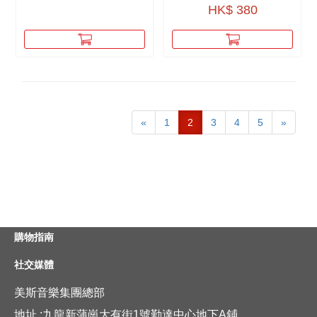
HK$ 380
«
1
2
3
4
5
»
購物指南
社交媒體
美斯音樂集團總部
地址 :九龍新蒲崗大有街1號勤達中心地下A鋪