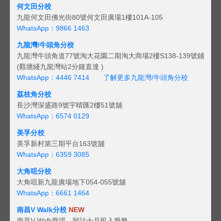
何文田分校
九龍何文田佛光街80號何文田廣場1樓101A-105
WhatsApp：9866 1463
九龍灣/牛頭角分校
九龍灣牛頭角道77號淘大花園二期淘大商場2樓S138-139號鋪
(觀塘綫九龍灣站2分鐘直達 )
WhatsApp：4446 7414
了解更多九龍灣/牛頭角分校
荔枝角分校
長沙灣深盛路9號宇晴匯2樓51號舖
WhatsApp：6574 0129
美孚分校
美孚新村第三期平台163號舖
WhatsApp：6359 3085
大角咀分校
大角咀新九龍廣場地下054-055號舖
WhatsApp：6661 1464
南昌V Walk分校
NEW
南昌V Walk商場，預計十月投入服務