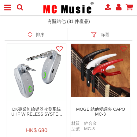
有關結他 (81 件產品)
排序
篩選
DK專業無線樂器收發系統
MOGE 結他變調夾 CAPO
UHF WIRELESS SYSTEM
MC-3
IW-20 PRO
材質：鋅合金
型號：MC-3
HK$ 680
規格：民謠、古典、電結他適