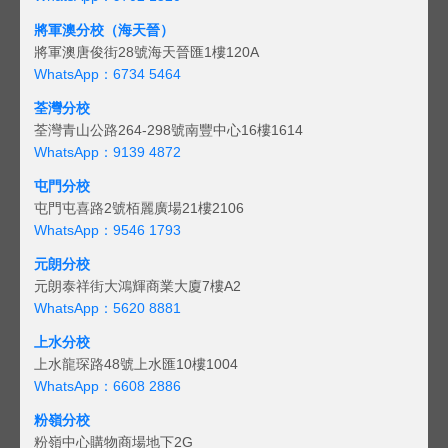
將軍澳分校（海天晉）
將軍澳唐俊街28號海天晉匯1樓120A
WhatsApp：6734 5464
荃灣分校
荃灣青山公路264-298號南豐中心16樓1614
WhatsApp：9139 4872
屯門分校
屯門屯喜路2號栢麗廣場21樓2106
WhatsApp：9546 1793
元朗分校
元朗泰祥街大鴻輝商業大廈7樓A2
WhatsApp：5620 8881
上水分校
上水龍琛路48號上水匯10樓1004
WhatsApp：6608 2886
粉嶺分校
粉嶺中心購物商場地下2G