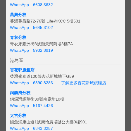
WhatsApp：6608 3632
葵興分校
葵涌葵昌路72-76號 Life@KCC 5樓501
WhatsApp：5645 3102
青衣分校
青衣牙鷹洲街8號灝景灣商場3樓7A
WhatsApp：5932 8919
港島區
杏花邨旗艦店
柴灣盛泰道100號杏花新城地下G59
WhatsApp：6390 8286
了解更多杏花新城旗艦店
銅鑼灣分校
銅鑼灣耀華街39號南慶坊10樓
WhatsApp：5167 4426
太古分校
鰂魚涌康山道1號康怡廣場辦公大樓9樓901
WhatsApp：6843 3257