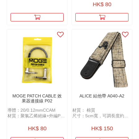
用
HK$ 80
MOGE PATCH CABLE 效
ALICE 結他帶 A040-A2
果器連接線 P02
導體：20/0.12mmCCAM
材質： 棉質
材質：聚氯乙烯絕緣+外編PP
尺寸：5cm寬，可調長度約
紗+AL鋁箔插頭：金屬雙彎頭
100-158cm
鍍鎳
可放置Pick
HK$ 80
HK$ 150
屏蔽：32/0.12CCAM
長度：27cm（含頭）