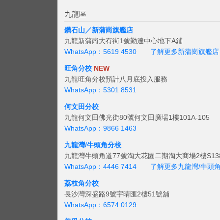
九龍區
鑽石山／新蒲崗旗艦店
九龍新蒲崗大有街1號勤達中心地下A鋪
WhatsApp：5619 4530
了解更多新蒲崗旗艦店
旺角分校
NEW
九龍旺角分校預計八月底投入服務
WhatsApp：5301 8531
何文田分校
九龍何文田佛光街80號何文田廣場1樓101A-105
WhatsApp：9866 1463
九龍灣/牛頭角分校
九龍灣牛頭角道77號淘大花園二期淘大商場2樓S138
WhatsApp：4446 7414
了解更多九龍灣/牛頭
荔枝角分校
長沙灣深盛路9號宇晴匯2樓51號舖
WhatsApp：6574 0129