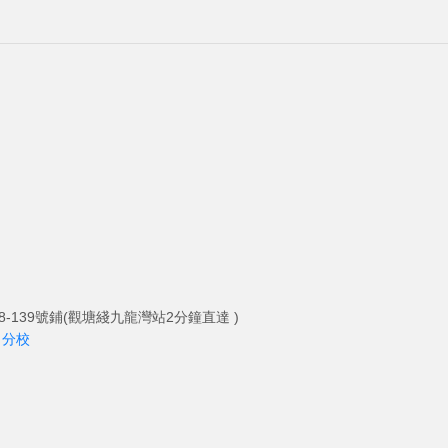
-139號鋪(觀塘綫九龍灣站2分鐘直達 )
角分校