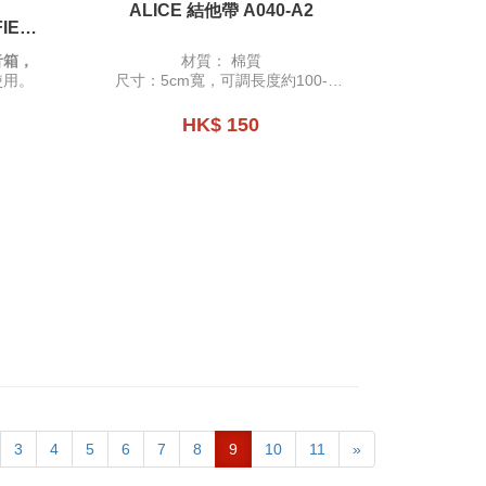
ALICE 結他帶 A040-A2
FIER
音箱，
材質： 棉質
使用。
尺寸：5cm寬，可調長度約100-
158cm
可放置Pick
HK$ 150
3
4
5
6
7
8
9
10
11
»