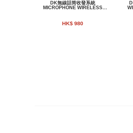
DK無線話筒收發系統
MICROPHONE WIRELESS
WI
TRANSMITTER AND
RECEIVER IW-40
HK$ 980