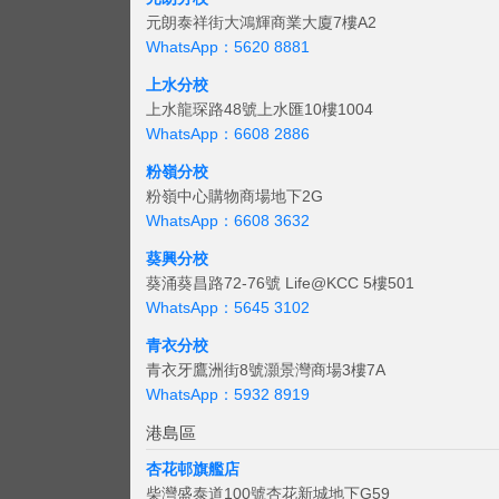
元朗泰祥街大鴻輝商業大廈7樓A2
WhatsApp：5620 8881
上水分校
上水龍琛路48號上水匯10樓1004
WhatsApp：6608 2886
粉嶺分校
粉嶺中心購物商場地下2G
WhatsApp：6608 3632
葵興分校
葵涌葵昌路72-76號 Life@KCC 5樓501
WhatsApp：5645 3102
青衣分校
青衣牙鷹洲街8號灝景灣商場3樓7A
WhatsApp：5932 8919
港島區
杏花邨旗艦店
柴灣盛泰道100號杏花新城地下G59