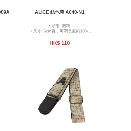
09A
ALICE 結他帶 A040-N1
• 頭部: 塑料
• 尺寸: 5cm寬，可調長度約100-
158cm
• 可放置撥片
HK$ 110
• 附贈撥片