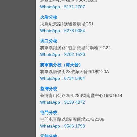
馬鞍山中心商場地下50-51號舖
WhatsApp：5171 2707
火炭分校
火炭駿景路1號駿景廣場G51
WhatsApp：6278 0084
坑口分校
將軍澳銀澳路1號新寶城商場地下G22
WhatsApp：9702 1520
將軍澳分校（海天晉）
將軍澳唐俊街28號海天晉匯1樓120A
WhatsApp：6734 5464
荃灣分校
荃灣青山公路264-298號南豐中心16樓1614
WhatsApp：9139 4872
屯門分校
屯門屯喜路2號栢麗廣場21樓2106
WhatsApp：9546 1793
元朗分校