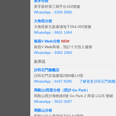
美孚分校
美孚新村第三期平台163號舖
WhatsApp：6359 3085
大角咀分校
大角咀新九龍廣場地下054-055號舖
WhatsApp：6661 1464
南昌V Walk分校
NEW
南昌V Walk商場，預計十月投入服務
WhatsApp：9383 1960
新界區
沙田石門旗艦店
沙田石門京瑞廣場2期9樓J,H室
WhatsApp：6437 8285
了解更多沙田石門旗艦
馬鞍山/西貢
分校（西沙 Go Park）
馬鞍山西沙海映路8號 Go Park 2 商場 LG25 號鋪
WhatsApp：9010 3397
馬鞍山分校