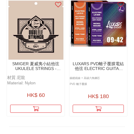
SMIGER 夏威夷小結他弦
LUXARS PVD離⼦覆膜電結
UKULELE STRINGS -
他弦 ELECTRIC GUITAR
GU1（NYLON）
STRINGS - PVD LON
材質:尼龍
COATING - LX-E
鎳鍍繞線 + 高碳六角鋼芯
Material: Nylon
PVD 離子覆膜
HK$ 60
HK$ 180