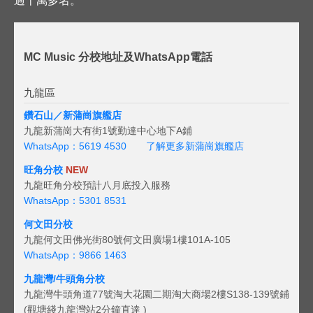
過十萬多名。
MC Music 分校地址及WhatsApp電話
九龍區
鑽石山／新蒲崗旗艦店
九龍新蒲崗大有街1號勤達中心地下A鋪
WhatsApp：5619 4530
了解更多新蒲崗旗艦店
旺角分校
NEW
九龍旺角分校預計八月底投入服務
WhatsApp：5301 8531
何文田分校
九龍何文田佛光街80號何文田廣場1樓101A-105
WhatsApp：9866 1463
九龍灣/牛頭角分校
九龍灣牛頭角道77號淘大花園二期淘大商場2樓S138-139號鋪
(觀塘綫九龍灣站2分鐘直達 )