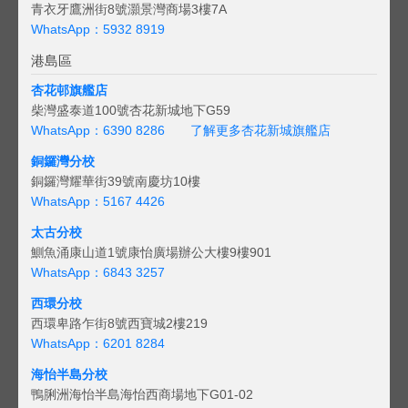
青衣牙鷹洲街8號灝景灣商場3樓7A
WhatsApp：5932 8919
港島區
杏花邨旗艦店
柴灣盛泰道100號杏花新城地下G59
WhatsApp：6390 8286
了解更多杏花新城旗艦店
銅鑼灣分校
銅鑼灣耀華街39號南慶坊10樓
WhatsApp：5167 4426
太古分校
鰂魚涌康山道1號康怡廣場辦公大樓9樓901
WhatsApp：6843 3257
西環分校
西環卑路乍街8號西寶城2樓219
WhatsApp：6201 8284
海怡半島分校
鴨脷洲海怡半島海怡西商場地下G01-02