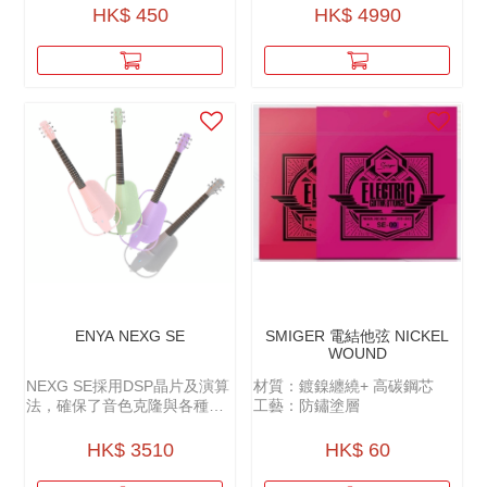
獨唱古典玩家或現代流行彈
HK$ 450
HK$ 4990
唱、前衛指彈玩家，都能非常
好的得到理想中手感。
ENYA NEXG SE
SMIGER 電結他弦 NICKEL
WOUND
NEXG SE採用DSP晶片及演算
材質：鍍鎳纏繞+ 高碳鋼芯
法，確保了音色克隆與各種數
工藝：防鏽塗層
位單片的完美呈現，不僅能夠
輕鬆複製各種木吉他音色，還
HK$ 3510
HK$ 60
能實現包括混響、合唱等多種
效果