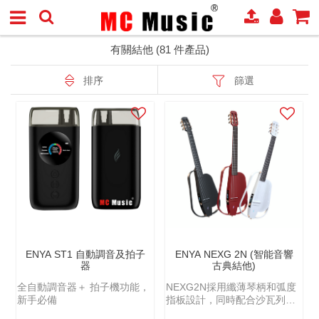
有關結他 (81 件產品)
排序
篩選
ENYA ST1 自動調音及拍子
ENYA NEXG 2N (智能音響
器
古典結他)
全自動調音器＋ 拍子機功能，
NEXG2N採用纖薄琴柄和弧度
新手必備
指板設計，同時配合沙瓦列斯
高張力碳素琴弦，無論是傳統