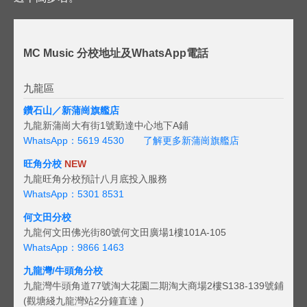
MC Music 分校地址及WhatsApp電話
九龍區
鑽石山／新蒲崗旗艦店
九龍新蒲崗大有街1號勤達中心地下A鋪
WhatsApp：5619 4530
了解更多新蒲崗旗艦店
旺角分校
NEW
九龍旺角分校預計八月底投入服務
WhatsApp：5301 8531
何文田分校
九龍何文田佛光街80號何文田廣場1樓101A-105
WhatsApp：9866 1463
九龍灣/牛頭角分校
九龍灣牛頭角道77號淘大花園二期淘大商場2樓S138-139號鋪
(觀塘綫九龍灣站2分鐘直達 )