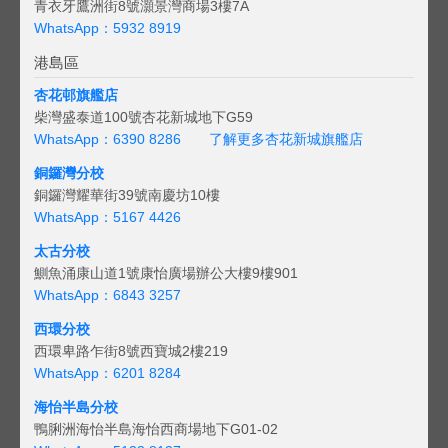
青衣牙鷹洲街8號灝景灣商場3樓7A
WhatsApp：5932 8919
港島區
杏花邨旗艦店
柴灣盛泰道100號杏花新城地下G59
WhatsApp：6390 8286
了解更多杏花新城旗艦店
銅鑼灣分校
銅鑼灣耀華街39號南慶坊10樓
WhatsApp：5167 4426
太古分校
鰂魚涌康山道1號康怡廣場辦公大樓9樓901
WhatsApp：6843 3257
西環分校
西環卑路乍街8號西寶城2樓219
WhatsApp：6201 8284
海怡半島分校
鴨脷洲海怡半島海怡西商場地下G01-02