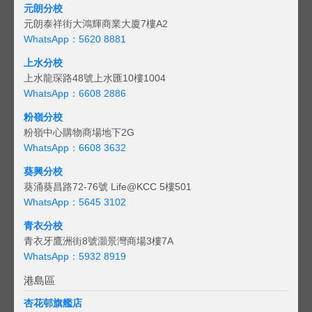
元朗分校
元朗泰祥街大鴻輝商業大廈7樓A2
WhatsApp：5620 8881
上水分校
上水龍琛路48號上水匯10樓1004
WhatsApp：6608 2886
粉嶺分校
粉嶺中心購物商場地下2G
WhatsApp：6608 3632
葵興分校
葵涌葵昌路72-76號 Life@KCC 5樓501
WhatsApp：5645 3102
青衣分校
青衣牙鷹洲街8號灝景灣商場3樓7A
WhatsApp：5932 8919
港島區
杏花邨旗艦店