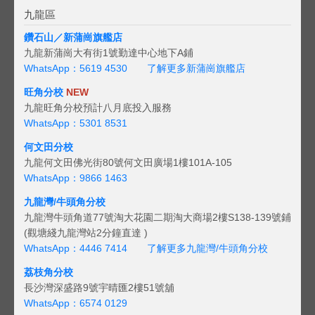
九龍區
鑽石山／新蒲崗旗艦店
九龍新蒲崗大有街1號勤達中心地下A鋪
WhatsApp：5619 4530
了解更多新蒲崗旗艦店
旺角分校
NEW
九龍旺角分校預計八月底投入服務
WhatsApp：5301 8531
何文田分校
九龍何文田佛光街80號何文田廣場1樓101A-105
WhatsApp：9866 1463
九龍灣/牛頭角分校
九龍灣牛頭角道77號淘大花園二期淘大商場2樓S138-139號鋪
(觀塘綫九龍灣站2分鐘直達 )
WhatsApp：4446 7414
了解更多九龍灣/牛頭角分校
荔枝角分校
長沙灣深盛路9號宇晴匯2樓51號舖
WhatsApp：6574 0129