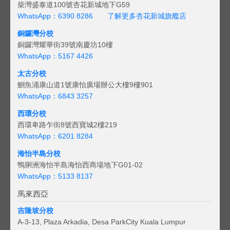
柴灣盛泰道100號杏花新城地下G59
WhatsApp：6390 8286
了解更多杏花新城旗艦店
銅鑼灣分校
銅鑼灣耀華街39號南慶坊10樓
WhatsApp：5167 4426
太古分校
鰂魚涌康山道1號康怡廣場辦公大樓9樓901
WhatsApp：6843 3257
西環分校
西環卑路乍街8號西寶城2樓219
WhatsApp：6201 8284
海怡半島分校
鴨脷洲海怡半島海怡西商場地下G01-02
WhatsApp：5133 8137
馬來西亞
吉隆坡分校
A-3-13, Plaza Arkadia, Desa ParkCity Kuala Lumpur