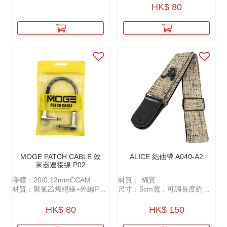
用
HK$ 80
MOGE PATCH CABLE 效
ALICE 結他帶 A040-A2
果器連接線 P02
導體：20/0.12mmCCAM
材質： 棉質
材質：聚氯乙烯絕緣+外編PP
尺寸：5cm寬，可調長度約
紗+AL鋁箔插頭：金屬雙彎頭
100-158cm
鍍鎳
可放置Pick
HK$ 80
HK$ 150
屏蔽：32/0.12CCAM
長度：27cm（含頭）