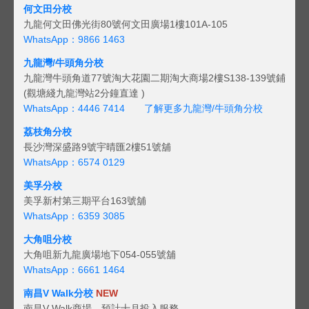
何文田分校
九龍何文田佛光街80號何文田廣場1樓101A-105
WhatsApp：9866 1463
九龍灣/牛頭角分校
九龍灣牛頭角道77號淘大花園二期淘大商場2樓S138-139號鋪
(觀塘綫九龍灣站2分鐘直達 )
WhatsApp：4446 7414
了解更多九龍灣/牛頭角分校
荔枝角分校
長沙灣深盛路9號宇晴匯2樓51號舖
WhatsApp：6574 0129
美孚分校
美孚新村第三期平台163號舖
WhatsApp：6359 3085
大角咀分校
大角咀新九龍廣場地下054-055號舖
WhatsApp：6661 1464
南昌V Walk分校
NEW
南昌V Walk商場，預計十月投入服務