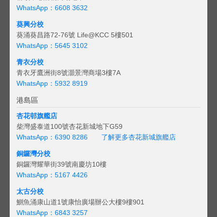
WhatsApp：6608 3632
葵興分校
葵涌葵昌路72-76號 Life@KCC 5樓501
WhatsApp：5645 3102
青衣分校
青衣牙鷹洲街8號灝景灣商場3樓7A
WhatsApp：5932 8919
港島區
杏花邨旗艦店
柴灣盛泰道100號杏花新城地下G59
WhatsApp：6390 8286
了解更多杏花新城旗艦店
銅鑼灣分校
銅鑼灣耀華街39號南慶坊10樓
WhatsApp：5167 4426
太古分校
鰂魚涌康山道1號康怡廣場辦公大樓9樓901
WhatsApp：6843 3257