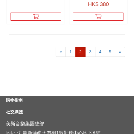
HK$ 380
«
1
2
3
4
5
»
購物指南
社交媒體
美斯音樂集團總部
地址 :九龍新蒲崗大有街1號勤達中心地下A鋪