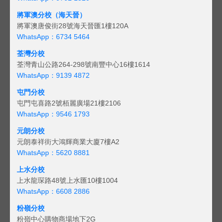
將軍澳分校（海天晉）
將軍澳唐俊街28號海天晉匯1樓120A
WhatsApp：6734 5464
荃灣分校
荃灣青山公路264-298號南豐中心16樓1614
WhatsApp：9139 4872
屯門分校
屯門屯喜路2號栢麗廣場21樓2106
WhatsApp：9546 1793
元朗分校
元朗泰祥街大鴻輝商業大廈7樓A2
WhatsApp：5620 8881
上水分校
上水龍琛路48號上水匯10樓1004
WhatsApp：6608 2886
粉嶺分校
粉嶺中心購物商場地下2G