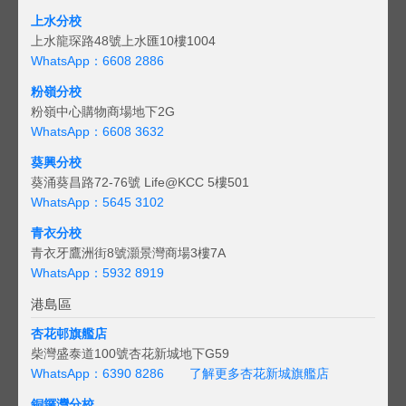
上水分校
上水龍琛路48號上水匯10樓1004
WhatsApp：6608 2886
粉嶺分校
粉嶺中心購物商場地下2G
WhatsApp：6608 3632
葵興分校
葵涌葵昌路72-76號 Life@KCC 5樓501
WhatsApp：5645 3102
青衣分校
青衣牙鷹洲街8號灝景灣商場3樓7A
WhatsApp：5932 8919
港島區
杏花邨旗艦店
柴灣盛泰道100號杏花新城地下G59
WhatsApp：6390 8286
了解更多杏花新城旗艦店
銅鑼灣分校