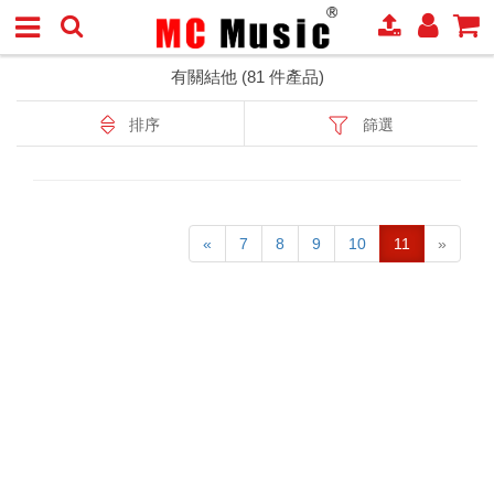
有關結他 (81 件產品)
排序
篩選
«
7
8
9
10
11
»