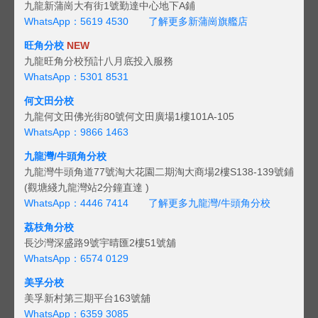
九龍新蒲崗大有街1號勤達中心地下A鋪
WhatsApp：5619 4530
了解更多新蒲崗旗艦店
旺角分校
NEW
九龍旺角分校預計八月底投入服務
WhatsApp：5301 8531
何文田分校
九龍何文田佛光街80號何文田廣場1樓101A-105
WhatsApp：9866 1463
九龍灣/牛頭角分校
九龍灣牛頭角道77號淘大花園二期淘大商場2樓S138-139號鋪
(觀塘綫九龍灣站2分鐘直達 )
WhatsApp：4446 7414
了解更多九龍灣/牛頭角分校
荔枝角分校
長沙灣深盛路9號宇晴匯2樓51號舖
WhatsApp：6574 0129
美孚分校
美孚新村第三期平台163號舖
WhatsApp：6359 3085