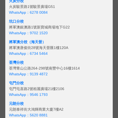
火炭分校
火炭駿景路1號駿景廣場G51
WhatsApp：6278 0084
坑口分校
將軍澳銀澳路1號新寶城商場地下G22
WhatsApp：9702 1520
將軍澳分校（海天晉）
將軍澳唐俊街28號海天晉匯1樓120A
WhatsApp：6734 5464
荃灣分校
荃灣青山公路264-298號南豐中心16樓1614
WhatsApp：9139 4872
屯門分校
屯門屯喜路2號栢麗廣場21樓2106
WhatsApp：9546 1793
元朗分校
元朗泰祥街大鴻輝商業大廈7樓A2
WhatsApp：5620 8881