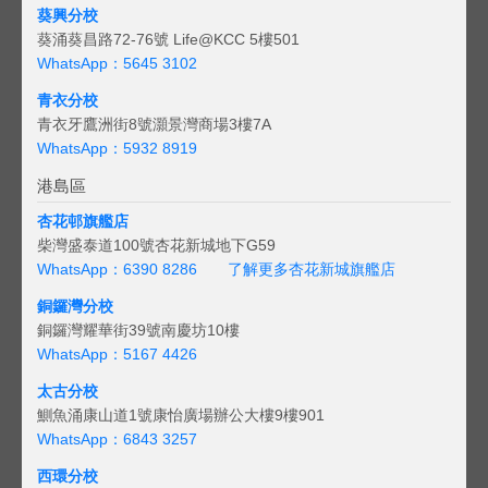
葵興分校
葵涌葵昌路72-76號 Life@KCC 5樓501
WhatsApp：5645 3102
青衣分校
青衣牙鷹洲街8號灝景灣商場3樓7A
WhatsApp：5932 8919
港島區
杏花邨旗艦店
柴灣盛泰道100號杏花新城地下G59
WhatsApp：6390 8286
了解更多杏花新城旗艦店
銅鑼灣分校
銅鑼灣耀華街39號南慶坊10樓
WhatsApp：5167 4426
太古分校
鰂魚涌康山道1號康怡廣場辦公大樓9樓901
WhatsApp：6843 3257
西環分校