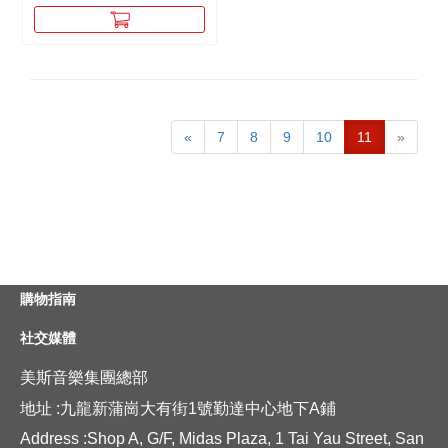
«
7
8
9
10
11
»
購物指南
社交媒體
美斯音樂集團總部
地址 :九龍新蒲崗大有街1號勤達中心地下A鋪
Address :Shop A, G/F, Midas Plaza, 1 Tai Yau Street, San