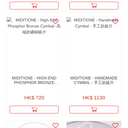
MIDITIONE - HIGH-END
MIDITIONE - HANDMADE
PHOSPHOR BRONZE
CYMBAL - 手工款鈸片
CYMBAL -高端款磷銅鈸片
HK$ 720
HK$ 1130