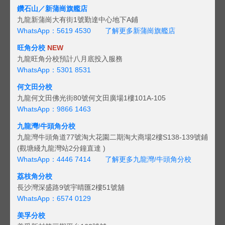
鑽石山／新蒲崗旗艦店
九龍新蒲崗大有街1號勤達中心地下A鋪
WhatsApp：5619 4530
了解更多新蒲崗旗艦店
旺角分校
NEW
九龍旺角分校預計八月底投入服務
WhatsApp：5301 8531
何文田分校
九龍何文田佛光街80號何文田廣場1樓101A-105
WhatsApp：9866 1463
九龍灣/牛頭角分校
九龍灣牛頭角道77號淘大花園二期淘大商場2樓S138-139號鋪
(觀塘綫九龍灣站2分鐘直達 )
WhatsApp：4446 7414
了解更多九龍灣/牛頭角分校
荔枝角分校
長沙灣深盛路9號宇晴匯2樓51號舖
WhatsApp：6574 0129
美孚分校