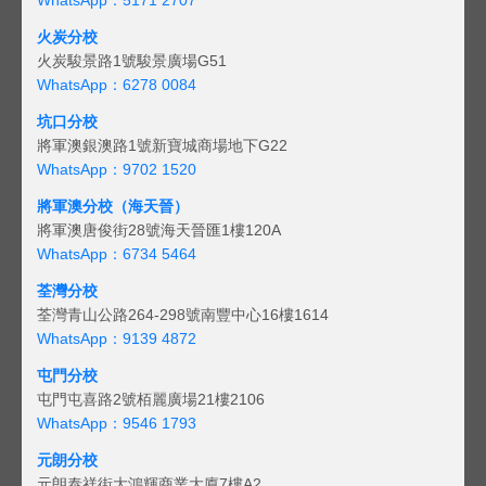
火炭分校
火炭駿景路1號駿景廣場G51
WhatsApp：6278 0084
坑口分校
將軍澳銀澳路1號新寶城商場地下G22
WhatsApp：9702 1520
將軍澳分校（海天晉）
將軍澳唐俊街28號海天晉匯1樓120A
WhatsApp：6734 5464
荃灣分校
荃灣青山公路264-298號南豐中心16樓1614
WhatsApp：9139 4872
屯門分校
屯門屯喜路2號栢麗廣場21樓2106
WhatsApp：9546 1793
元朗分校
元朗泰祥街大鴻輝商業大廈7樓A2