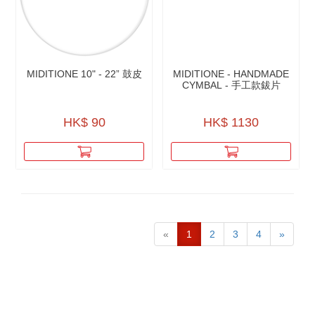
MIDITIONE 10" - 22” 鼓皮
MIDITIONE - HANDMADE
CYMBAL - 手工款鈸片
HK$ 90
HK$ 1130
«
1
2
3
4
»