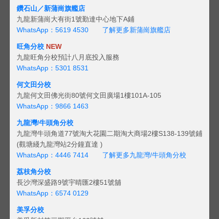
鑽石山／新蒲崗旗艦店
九龍新蒲崗大有街1號勤達中心地下A鋪
WhatsApp：5619 4530
了解更多新蒲崗旗艦店
旺角分校
NEW
九龍旺角分校預計八月底投入服務
WhatsApp：5301 8531
何文田分校
九龍何文田佛光街80號何文田廣場1樓101A-105
WhatsApp：9866 1463
九龍灣/牛頭角分校
九龍灣牛頭角道77號淘大花園二期淘大商場2樓S138-139號鋪
(觀塘綫九龍灣站2分鐘直達 )
WhatsApp：4446 7414
了解更多九龍灣/牛頭角分校
荔枝角分校
長沙灣深盛路9號宇晴匯2樓51號舖
WhatsApp：6574 0129
美孚分校