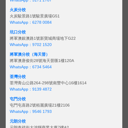
火炭分校
火炭駿景路1號駿景廣場G51
WhatsApp：6278 0084
坑口分校
將軍澳銀澳路1號新寶城商場地下G22
WhatsApp：9702 1520
將軍澳分校（海天晉）
將軍澳唐俊街28號海天晉匯1樓120A
WhatsApp：6734 5464
荃灣分校
荃灣青山公路264-298號南豐中心16樓1614
WhatsApp：9139 4872
屯門分校
屯門屯喜路2號栢麗廣場21樓2106
WhatsApp：9546 1793
元朗分校
元朗泰祥街大鴻輝商業大廈7樓A2