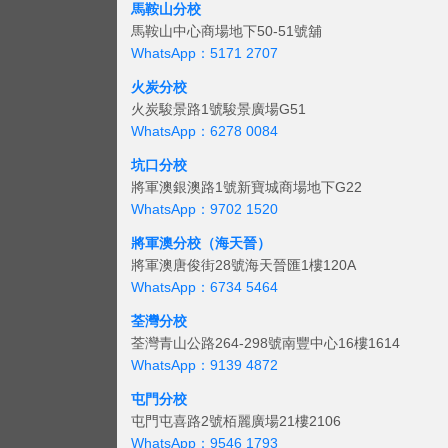
馬鞍山分校
馬鞍山中心商場地下50-51號舖
WhatsApp：5171 2707
火炭分校
火炭駿景路1號駿景廣場G51
WhatsApp：6278 0084
坑口分校
將軍澳銀澳路1號新寶城商場地下G22
WhatsApp：9702 1520
將軍澳分校（海天晉）
將軍澳唐俊街28號海天晉匯1樓120A
WhatsApp：6734 5464
荃灣分校
荃灣青山公路264-298號南豐中心16樓1614
WhatsApp：9139 4872
屯門分校
屯門屯喜路2號栢麗廣場21樓2106
WhatsApp：9546 1793