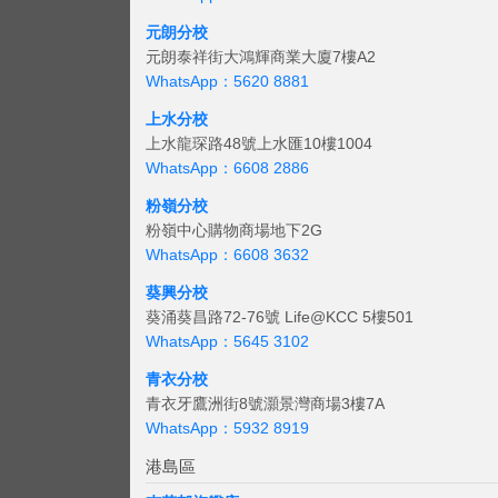
元朗分校
元朗泰祥街大鴻輝商業大廈7樓A2
WhatsApp：5620 8881
上水分校
上水龍琛路48號上水匯10樓1004
WhatsApp：6608 2886
粉嶺分校
粉嶺中心購物商場地下2G
WhatsApp：6608 3632
葵興分校
葵涌葵昌路72-76號 Life@KCC 5樓501
WhatsApp：5645 3102
青衣分校
青衣牙鷹洲街8號灝景灣商場3樓7A
WhatsApp：5932 8919
港島區