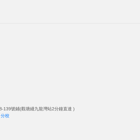
-139號鋪(觀塘綫九龍灣站2分鐘直達 )
角分校