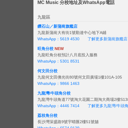
MC Music 分校地址及WhatsApp電話
九龍區
鑽石山／新蒲崗旗艦店
九龍新蒲崗大有街1號勤達中心地下A鋪
WhatsApp：5619 4530
了解更多新蒲崗旗艦店
旺角分校
NEW
九龍旺角分校預計八月底投入服務
WhatsApp：5301 8531
何文田分校
九龍何文田佛光街80號何文田廣場1樓101A-105
WhatsApp：9866 1463
九龍灣/牛頭角分校
九龍灣牛頭角道77號淘大花園二期淘大商場2樓S138
WhatsApp：4446 7414
了解更多九龍灣/牛頭
荔枝角分校
長沙灣深盛路9號宇晴匯2樓51號舖