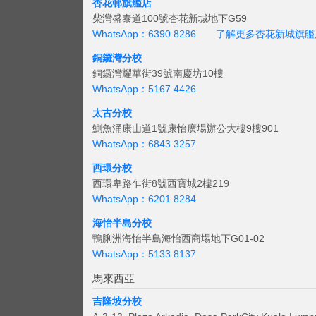
杏花邨旗艦店
柴灣盛泰道100號杏花新城地下G59
WhatsApp：6390 8286
了解更多杏花新城旗艦
銅鑼灣分校
銅鑼灣耀華街39號南慶坊10樓
WhatsApp：5167 4426
太古分校
鰂魚涌康山道1號康怡廣場辦公大樓9樓901
WhatsApp：6843 3257
西環分校
西環卑路乍街8號西寶城2樓219
WhatsApp：6201 8284
海怡半島分校
鴨脷洲海怡半島海怡西商場地下G01-02
WhatsApp：5133 8137
馬來西亞
吉隆坡分校