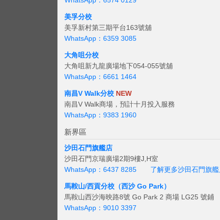
WhatsApp：6574 0129
美孚分校
美孚新村第三期平台163號舖
WhatsApp：6359 3085
大角咀分校
大角咀新九龍廣場地下054-055號舖
WhatsApp：6661 1464
南昌V Walk分校
NEW
南昌V Walk商場，預計十月投入服務
WhatsApp：9383 1960
新界區
沙田石門旗艦店
沙田石門京瑞廣場2期9樓J,H室
WhatsApp：6437 8285
了解更多沙田石門旗艦
馬鞍山/西貢
分校（西沙 Go Park）
馬鞍山西沙海映路8號 Go Park 2 商場 LG25 號鋪
WhatsApp：9010 3397