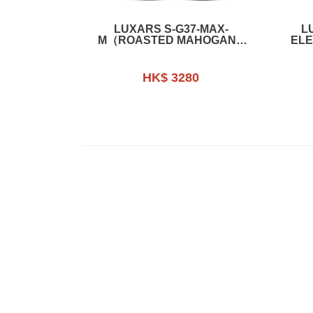
LUXARS S-G37-MAX-
L
M（ROASTED MAHOGANY
ELE
BODY CUSTOM TREMOLO
GLO
SYSTEM ELECTRIC
GUITARR）烤桃花心木24品琴系
HK$ 3280
列電結他