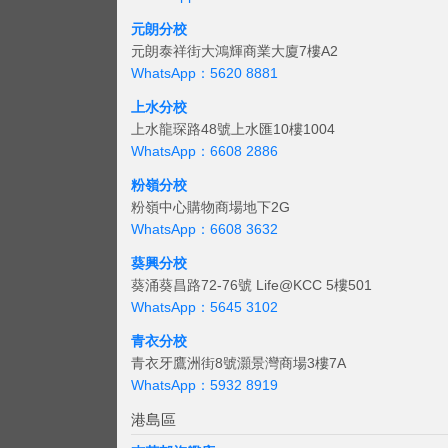
元朗分校
元朗泰祥街大鴻輝商業大廈7樓A2
WhatsApp：5620 8881
上水分校
上水龍琛路48號上水匯10樓1004
WhatsApp：6608 2886
粉嶺分校
粉嶺中心購物商場地下2G
WhatsApp：6608 3632
葵興分校
葵涌葵昌路72-76號 Life@KCC 5樓501
WhatsApp：5645 3102
青衣分校
青衣牙鷹洲街8號灝景灣商場3樓7A
WhatsApp：5932 8919
港島區