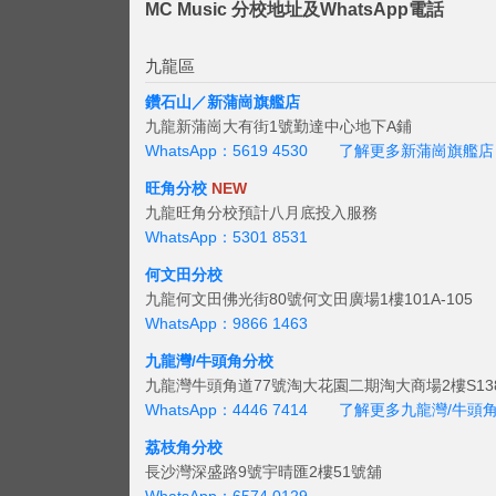
MC Music 分校地址及WhatsApp電話
九龍區
鑽石山／新蒲崗旗艦店
九龍新蒲崗大有街1號勤達中心地下A鋪
WhatsApp：5619 4530
了解更多新蒲崗旗艦店
旺角分校
NEW
九龍旺角分校預計八月底投入服務
WhatsApp：5301 8531
何文田分校
九龍何文田佛光街80號何文田廣場1樓101A-105
WhatsApp：9866 1463
九龍灣/牛頭角分校
九龍灣牛頭角道77號淘大花園二期淘大商場2樓S138
WhatsApp：4446 7414
了解更多九龍灣/牛頭
荔枝角分校
長沙灣深盛路9號宇晴匯2樓51號舖