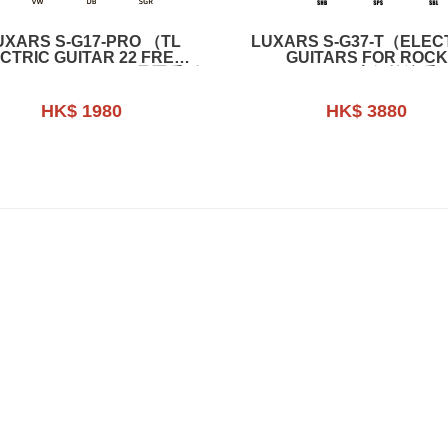
UXARS S-G17-PRO （TL
LUXARS S-G37-T（ELEC
CTRIC GUITAR 22 FRETS
GUITARS FOR ROCK
SS FINISH）TL 22品琴系列
MUSICIANS）高級搖滾系
電結他
他
HK$ 1980
HK$ 3880