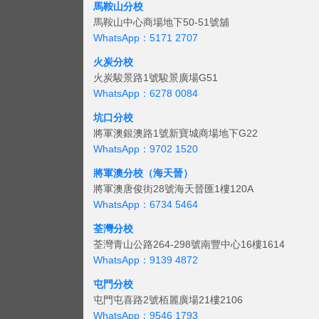
馬鞍山分校
馬鞍山中心商場地下50-51號舖
WhatsApp：5171 2707
火炭分校
火炭駿景路1號駿景廣場G51
WhatsApp：6278 0084
坑口分校
將軍澳銀澳路1號新寶城商場地下G22
WhatsApp：9702 1520
將軍澳分校（海天晉）
將軍澳唐俊街28號海天晉匯1樓120A
WhatsApp：6734 5464
荃灣分校
荃灣青山公路264-298號南豐中心16樓1614
WhatsApp：9139 4872
屯門分校
屯門屯喜路2號栢麗廣場21樓2106
WhatsApp：9546 1793