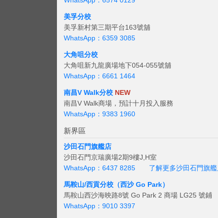
WhatsApp：6574 0129
美孚分校
美孚新村第三期平台163號舖
WhatsApp：6359 3085
大角咀分校
大角咀新九龍廣場地下054-055號舖
WhatsApp：6661 1464
南昌V Walk分校
NEW
南昌V Walk商場，預計十月投入服務
WhatsApp：9383 1960
新界區
沙田石門旗艦店
沙田石門京瑞廣場2期9樓J,H室
WhatsApp：6437 8285
了解更多沙田石門旗艦
馬鞍山/西貢
分校（西沙 Go Park）
馬鞍山西沙海映路8號 Go Park 2 商場 LG25 號鋪
WhatsApp：9010 3397