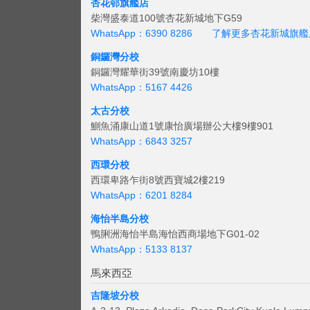
杏花邨旗艦店
柴灣盛泰道100號杏花新城地下G59
WhatsApp：6390 8286
了解更多杏花新城旗艦
銅鑼灣分校
銅鑼灣耀華街39號南慶坊10樓
WhatsApp：5167 4426
太古分校
鰂魚涌康山道1號康怡廣場辦公大樓9樓901
WhatsApp：6843 3257
西環分校
西環卑路乍街8號西寶城2樓219
WhatsApp：6201 8284
海怡半島分校
鴨脷洲海怡半島海怡西商場地下G01-02
WhatsApp：5133 8137
馬來西亞
吉隆坡分校