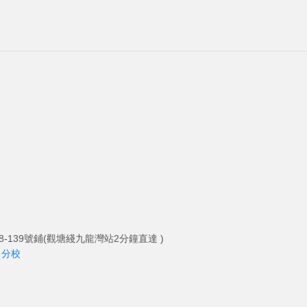
-139號鋪(觀塘綫九龍灣站2分鐘直達 )
角分校