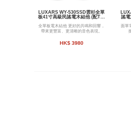
LUXARS WY-530SSD雲杉全單
LUX
板41寸高級民謠電木結他 (配TE-
謠電木
30C PICKUP)
全單板電木結他 更好的共鳴和回響，
面單
帶來更豐富、更清晰的音色表現。
HK$ 3980