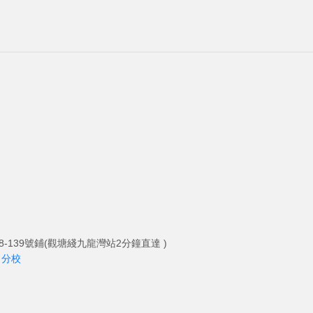
-139號鋪(觀塘綫九龍灣站2分鐘直達 )
角分校